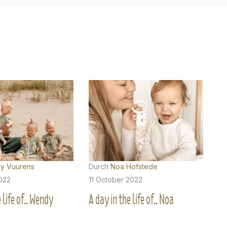
y Vuurens
Durch
Noa Hofstede
022
11 October 2022
 life of.. Wendy
A day in the life of.. Noa