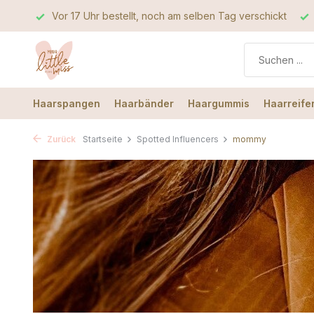
hickt
Die beste Qualität
Der beste Service
Vor 17 U
Haarspangen
Haarbänder
Haargummis
Haarreife
Zurück
Startseite
Spotted Influencers
mommy