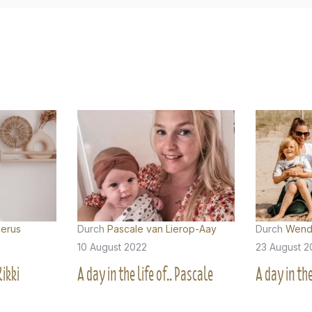
lerus
Durch
Pascale van Lierop-Aay
Durch
Wend
10 August 2022
23 August 2
Kikki
A day in the life of.. Pascale
A day in the