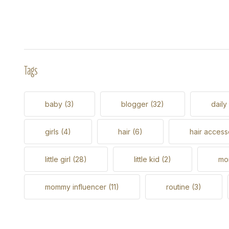
Tags
baby
(3)
blogger
(32)
daily
girls
(4)
hair
(6)
hair access
little girl
(28)
little kid
(2)
m
mommy influencer
(11)
routine
(3)