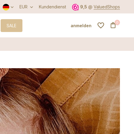
Der beste Service
EUR
Kundendienst
9,5
@
ValuedShops
0
SALE
anmelden
Benutzerkonto
anlegen
Benutzerkonto
anlegen