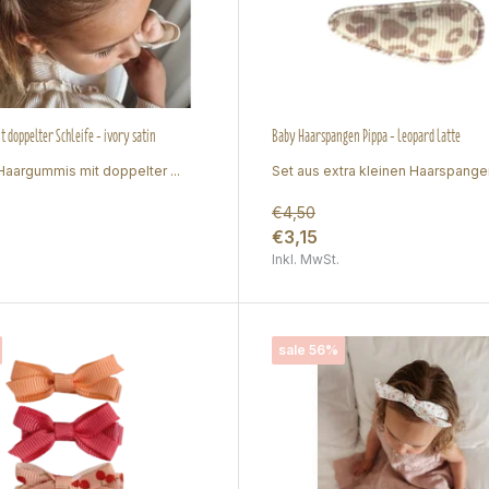
 doppelter Schleife - ivory satin
Baby Haarspangen Pippa - leopard latte
aargummis mit doppelter ...
Set aus extra kleinen Haarspangen
€4,50
€3,15
Inkl. MwSt.
sale 56%