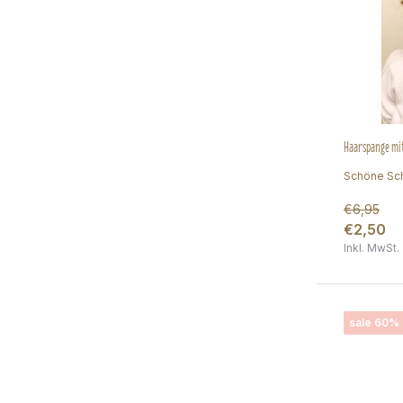
Haarspange mit
Schöne Schl
€6,95
€2,50
Inkl. MwSt.
sale 60%