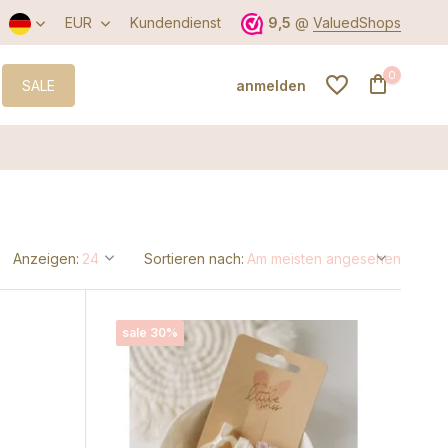
EUR
Kundendienst
9,5
@
ValuedShops
0
SALE
anmelden
Benutzerkonto
anlegen
Anzeigen:
Sortieren nach:
Benutzerkonto
anlegen
sale 30%