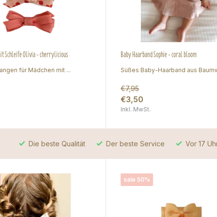
 Schleife Olivia - cherrylicious
Baby Haarband Sophie - coral bloom
angen für Mädchen mit ...
Süßes Baby-Haarband aus Baumwo
€7,95
€3,50
Inkl. MwSt.
Die beste Qualität
Der beste Service
Vor 17 Uhr
sale 50%