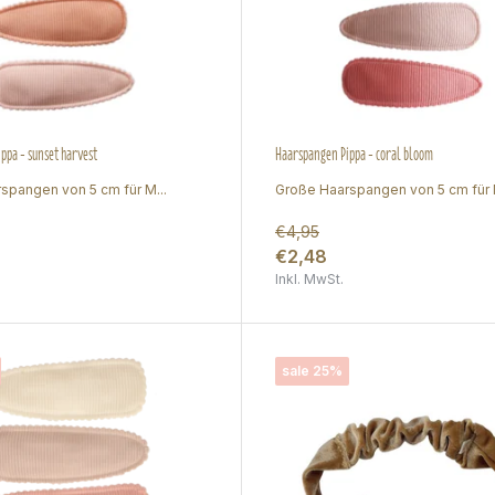
ppa - sunset harvest
Haarspangen Pippa - coral bloom
spangen von 5 cm für M...
Große Haarspangen von 5 cm für M
€4,95
€2,48
Inkl. MwSt.
sale 25%