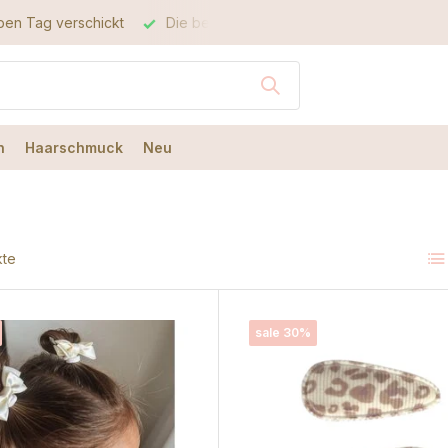
Die beste Qualität
Der beste Service
n
Haarschmuck
Neu
kte
sale 30%