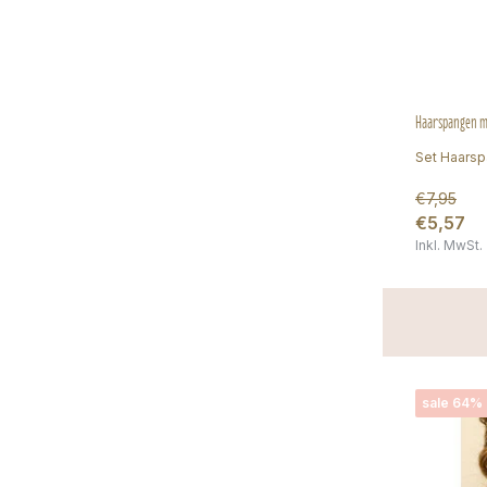
Haarspangen mit
Set Haarsp
€7,95
€5,57
Inkl. MwSt.
sale 64%