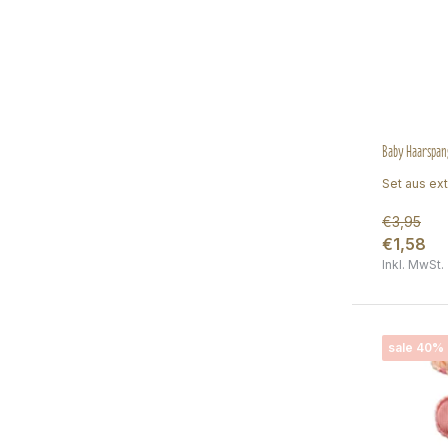
Baby Haarspang
Set aus ext
€3,95
€1,58
Inkl. MwSt.
sale 40%