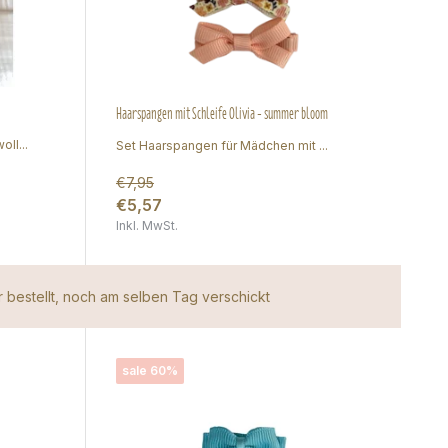
Haarspangen mit Schleife Olivia - summer bloom
ll...
Set Haarspangen für Mädchen mit ...
€7,95
€5,57
Inkl. MwSt.
 bestellt, noch am selben Tag verschickt
sale 60%