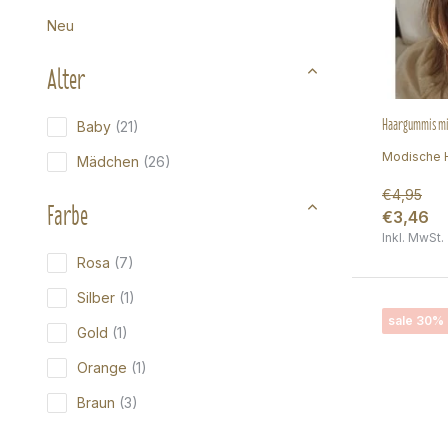
Neu
Alter
Haargummis mit
Baby
(21)
Modische H
Mädchen
(26)
€4,95
Farbe
€3,46
Inkl. MwSt.
Rosa
(7)
Silber
(1)
sale 30%
Gold
(1)
Orange
(1)
Braun
(3)