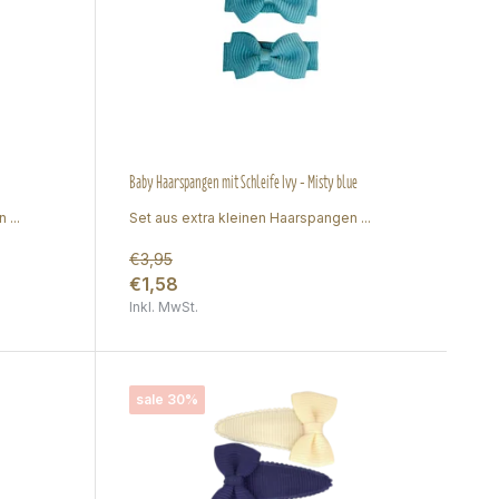
Baby Haarspangen mit Schleife Ivy - Misty blue
 ...
Set aus extra kleinen Haarspangen ...
€3,95
€1,58
Inkl. MwSt.
sale 30%