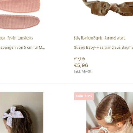
ppa - Powder tones basics
Baby Haarband Sophie - Caramel velvet
spangen von 5 cm für M...
Süßes Baby-Haarband aus Baumwo
€7,95
€5,96
Inkl. MwSt.
sale 70%