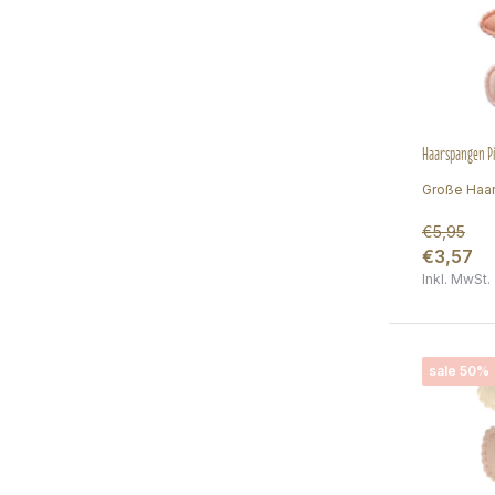
Haarspangen Pi
Große Haar
€5,95
€3,57
Inkl. MwSt.
sale 50%