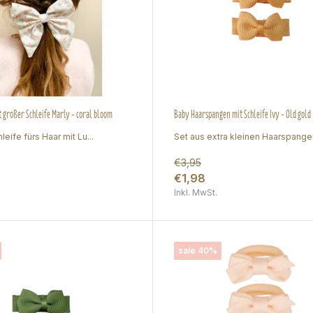
 großer Schleife Marly - coral bloom
Baby Haarspangen mit Schleife Ivy - Old gold
eife fürs Haar mit Lu...
Set aus extra kleinen Haarspangen
€3,95
€1,98
Inkl. MwSt.
sale 40%