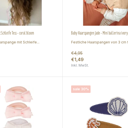
 Schleife Tess - coral bloom
Baby Haarspangen Jade - Mini ballerina ivory
aarspange mit Schleife...
Festliche Haarspangen von 3 cm fü
€4,95
€1,49
Inkl. MwSt.
sale 30%