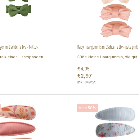
en mit Schleife Ivy - Willow
Baby Haargummis mit Schleife Liv - pale pink
ra kleinen Haarspangen ...
Süße kleine Haargummis, die gut .
€4,95
€2,97
Inkl. MwSt.
sale 50%