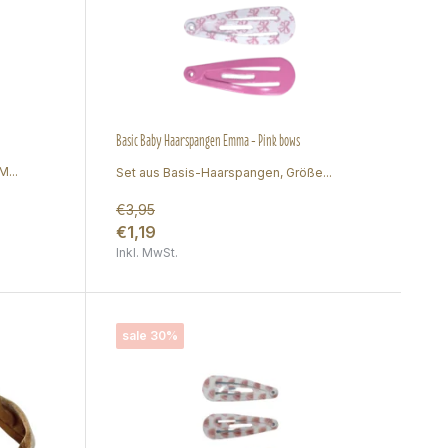
Basic Baby Haarspangen Emma - Pink bows
...
Set aus Basis-Haarspangen, Größe...
€3,95
€1,19
Inkl. MwSt.
sale 30%