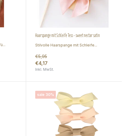
Haarspange mit Schleife Tess - sweet nectar satin
...
Stilvolle Haarspange mit Schleife...
€5,95
€4,17
Inkl. MwSt.
sale 30%