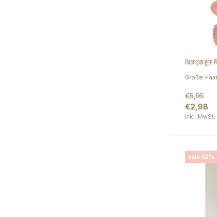
Haarspangen Pi
Große Haar
€5,95
€2,98
Inkl. MwSt.
sale 52%