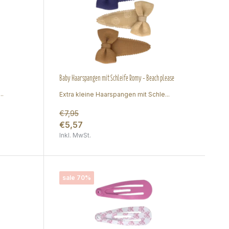
Baby Haarspangen mit Schleife Romy - Beach please
..
Extra kleine Haarspangen mit Schle...
€7,95
€5,57
Inkl. MwSt.
sale 70%