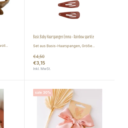
Basic Baby Haarspangen Emma - Rainbow sparkle
ll...
Set aus Basis-Haarspangen, Größe...
€4,50
€3,15
Inkl. MwSt.
sale 30%