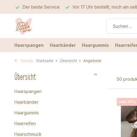
rvice
Vor 17 Uhr bestellt, noch am selben Tag verschickt
Haarspangen
Haarbänder
Haargummis
Haarreife
Zurück
Startseite
Übersicht
Angebote
Übersicht
50 produ
Haarspangen
Haarbänder
sale 30%
Haargummis
Haarreifen
Haarschmuck