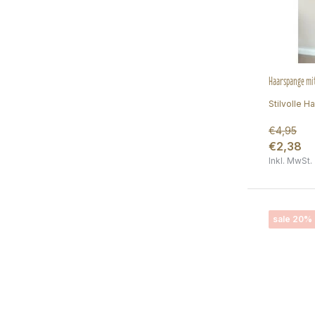
Haarspange mit
Stilvolle H
€4,95
€2,38
Inkl. MwSt.
sale 20%