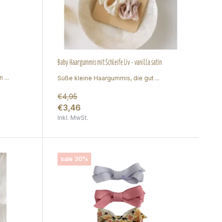
Baby Haargummis mit Schleife Liv - vanilla satin
 ...
Süße kleine Haargummis, die gut ...
€4,95
€3,46
Inkl. MwSt.
sale 30%