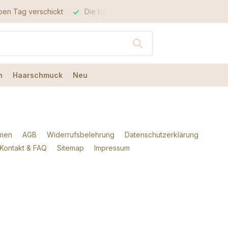
lben Tag verschickt
Die beste Qualität
Der beste Service
n
Haarschmuck
Neu
hmen
AGB
Widerrufsbelehrung
Datenschutzerklärung
Kontakt & FAQ
Sitemap
Impressum