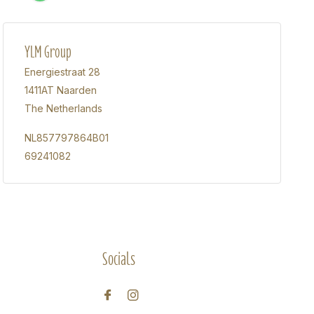
YLM Group
Energiestraat 28
1411AT Naarden
The Netherlands
NL857797864B01
69241082
Socials