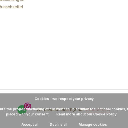
unschzettel
Cookies – we respect your privacy
 the proper functioning of our website. In addition to functional cookies, t
9,5
Wir erzielen eine
9,5
auf
ValuedShops
placed with your consent.
Read more about our Cookie Policy
Accept all
Decline all
Manage cookies