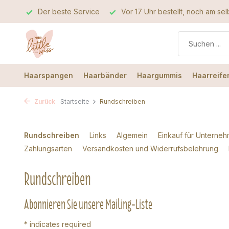
lität
Der beste Service
Vor 17 Uhr bestellt, noch am se
Haarspangen
Haarbänder
Haargummis
Haarreife
Zurück
Startseite
Rundschreiben
Rundschreiben
Links
Algemein
Einkauf für Unterne
Zahlungsarten
Versandkosten und Widerrufsbelehrung
Rundschreiben
Abonnieren Sie unsere Mailing-Liste
*
indicates required