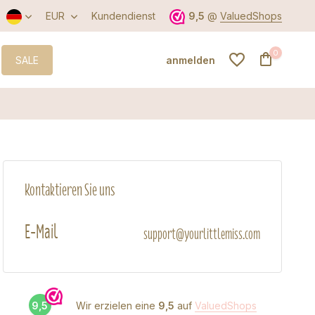
EUR
Kundendienst
9,5
@
ValuedShops
0
SALE
anmelden
Benutzerkonto
anlegen
Kontaktieren Sie uns
Benutzerkonto
anlegen
E-Mail
support@yourlittlemiss.com
9,5
Wir erzielen eine
9,5
auf
ValuedShops