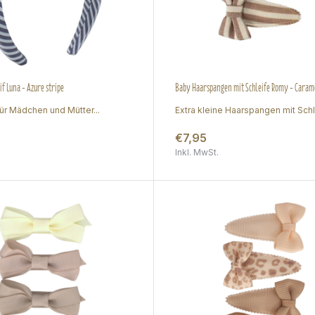
f Luna - Azure stripe
Baby Haarspangen mit Schleife Romy - Carame
ür Mädchen und Mütter...
Extra kleine Haarspangen mit Schle
€7,95
Inkl. MwSt.