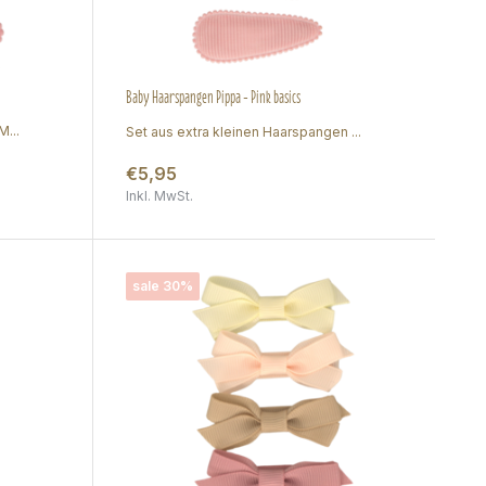
Baby Haarspangen Pippa - Pink basics
...
Set aus extra kleinen Haarspangen ...
€5,95
Inkl. MwSt.
sale 30%