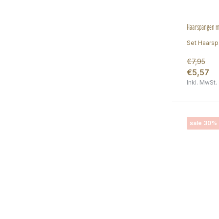
Haarspangen mi
Set Haarsp
€7,95
€5,57
Inkl. MwSt.
sale 30%