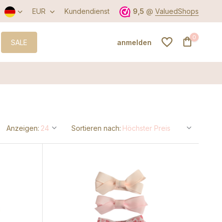
EUR
Kundendienst
9,5
@
ValuedShops
0
SALE
anmelden
Benutzerkonto
anlegen
Anzeigen:
Sortieren nach:
Benutzerkonto
anlegen