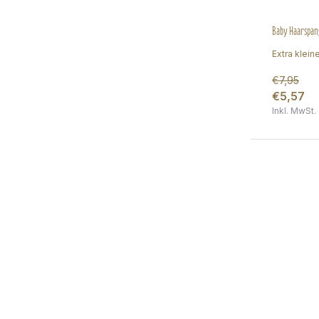
Baby Haarspang
Extra klein
€7,95
€5,57
Inkl. MwSt.