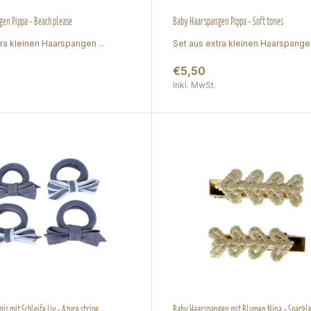
en Pippa - Beach please
Baby Haarspangen Pippa - Soft tones
ra kleinen Haarspangen ...
Set aus extra kleinen Haarspangen
€5,50
Inkl. MwSt.
s mit Schleife Liv - Azure stripe
Baby Haarspangen mit Blumen Nina - Sparkle