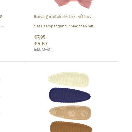
us
Haarspangen mit Schleife Olivia - Soft tones
...
Set Haarspangen für Mädchen mit ...
€7,95
€5,57
Inkl. MwSt.