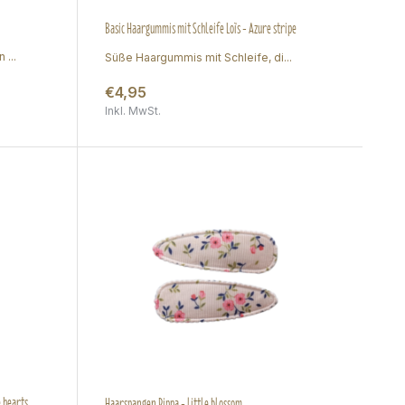
Basic Haargummis mit Schleife Loïs - Azure stripe
 ...
Süße Haargummis mit Schleife, di...
€4,95
Inkl. MwSt.
 hearts
Haarspangen Pippa - little blossom