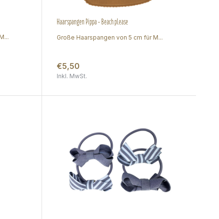
Haarspangen Pippa - Beach please
...
Große Haarspangen von 5 cm für M...
€5,50
Inkl. MwSt.