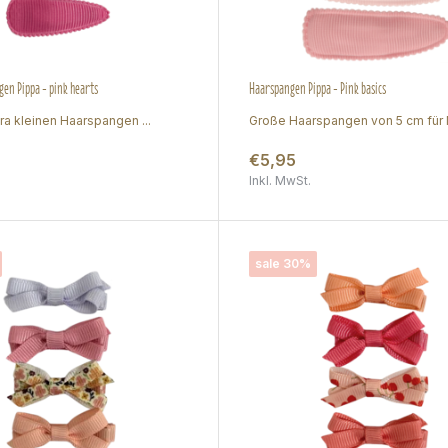
en Pippa - pink hearts
Haarspangen Pippa - Pink basics
ra kleinen Haarspangen ...
Große Haarspangen von 5 cm für M
€5,95
Inkl. MwSt.
sale 30%