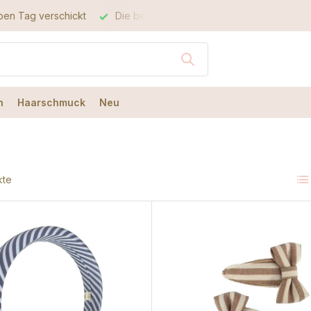
Die beste Qualität
Der beste Service
n
Haarschmuck
Neu
kte