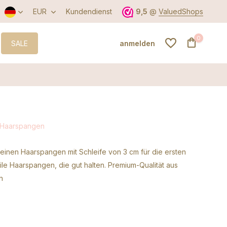
EUR
Kundendienst
9,5
@
ValuedShops
0
SALE
anmelden
Benutzerkonto
anlegen
 Haarspangen
Benutzerkonto
leinen Haarspangen mit Schleife von 3 cm für die ersten
anlegen
le Haarspangen, die gut halten. Premium-Qualität aus
n