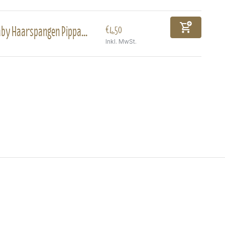
by Haarspangen Pippa...
€4,50
Inkl. MwSt.