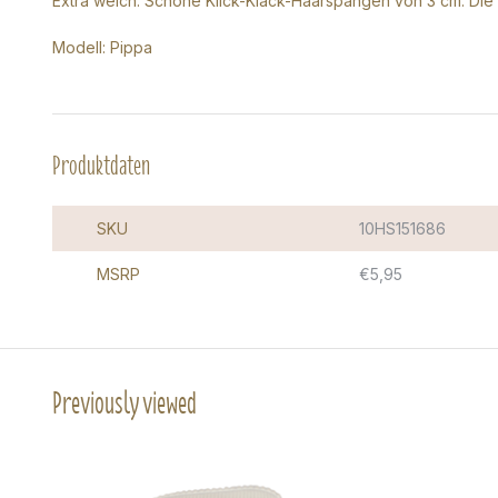
Extra weich: Schöne Klick-Klack-Haarspangen von 3 cm. Die 
Modell: Pippa
Produktdaten
SKU
10HS151686
MSRP
€5,95
Previously viewed