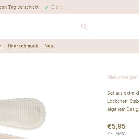
kt
Die beste Qualität
Der beste Service
n
Haarschmuck
Neu
Alles anzeigen
Set aus extra k
Löckchen. Stabi
eigenem Desig
€5,95
Inkl. MwSt.