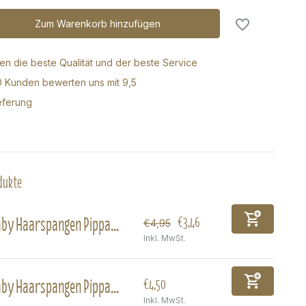
Zum Warenkorb hinzufügen
ren die beste Qualität und der beste Service
0 Kunden bewerten uns mit 9,5
eferung
dukte
by Haarspangen Pippa...
€3,46
€4,95
Inkl. MwSt.
by Haarspangen Pippa...
€4,50
Inkl. MwSt.