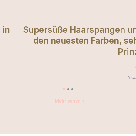
arspangen und Top-Service, gro
en Farben, sehr zu empfehlen für 
Prinzessinnen
Nicole Van der vliet
Mehr sehen