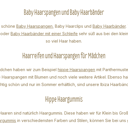
Baby Haarspangen und Baby Haarbänder
ir schöne
Baby Haarspangen
, Baby
Haarclips
und
Baby Haarbänder
.
e oder
Baby Haarbänder mit einer Schleife
sehr süß aus bei den klei
so viel Haar haben.
Haarreifen und Haarspangen für Mädchen
ädchen haben wir zum Beispiel
hippe Haarspangen
mit Panthermuste
ige Haarspangen mit Blumen und noch viele weitere Artikel. Ebenso h
chtig schön und nur im Sommer erhältlich, sind unsere Ibiza Haarbänd
Hippe Haargummis
Haaren sind natürlich Haargummis. Diese haben wir für Klein bis Gro
argummis
in verschiedensten Farben und Stilen, können Sie bei uns 