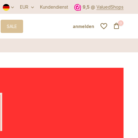
EUR
Kundendienst
9,5
@
ValuedShops
0
SALE
anmelden
Benutzerkonto
anlegen
Benutzerkonto
anlegen