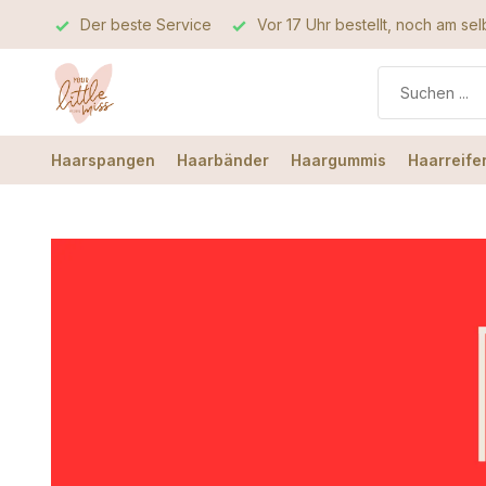
rvice
Vor 17 Uhr bestellt, noch am selben Tag verschickt
Haarspangen
Haarbänder
Haargummis
Haarreife