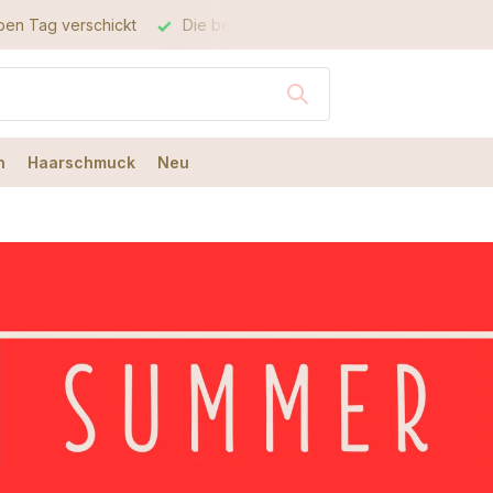
Die beste Qualität
Der beste Service
n
Haarschmuck
Neu