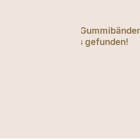
e Gummibänder in
Supersüße Ha
 gefunden!
den neuest