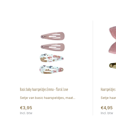
Basic baby haarspeldjes Emma - floral love
Haarspeldjes
Setje van basic haarspeldjes, maat...
Setje haa
€3,95
€4,95
Incl. btw
Incl. btw