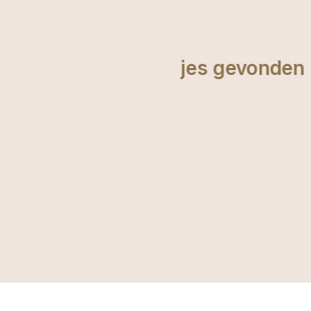
elastiekjes gevonden
Super leuke
by!
nieuwste kl