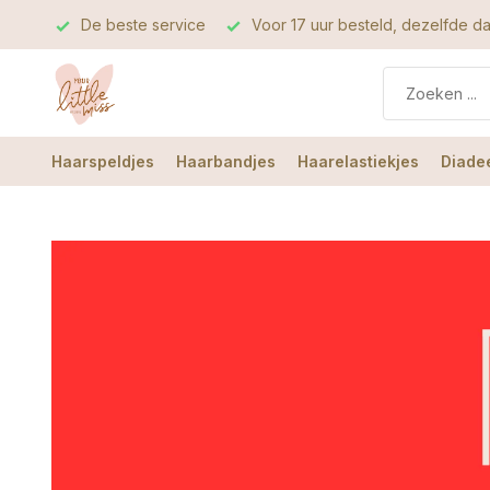
rvice
Voor 17 uur besteld, dezelfde dag verzonden
De b
Haarspeldjes
Haarbandjes
Haarelastiekjes
Diade