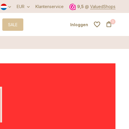
EUR
Klantenservice
9,5
@
ValuedShops
0
SALE
Inloggen
Account aanmaken
Account aanmaken