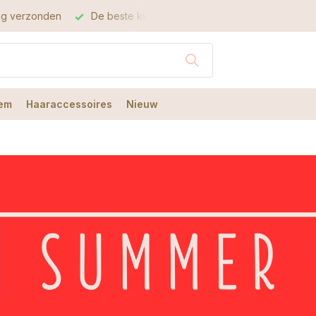
este kwaliteit
De beste service
em
Haaraccessoires
Nieuw