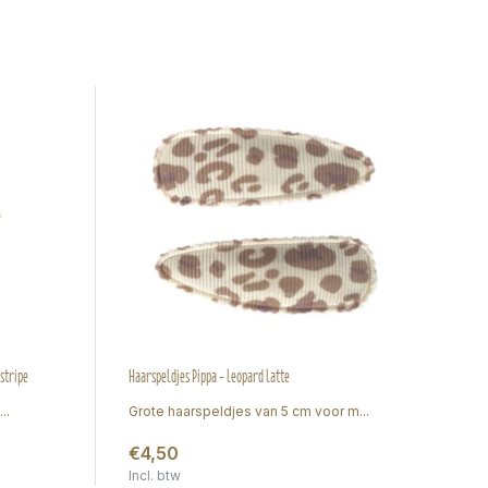
stripe
Haarspeldjes Pippa - leopard latte
Gevl
..
Grote haarspeldjes van 5 cm voor m...
Ha
€4,50
€
Incl. btw
Inc