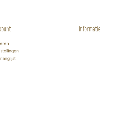
ccount
Informatie
reren
stellingen
rlanglijst