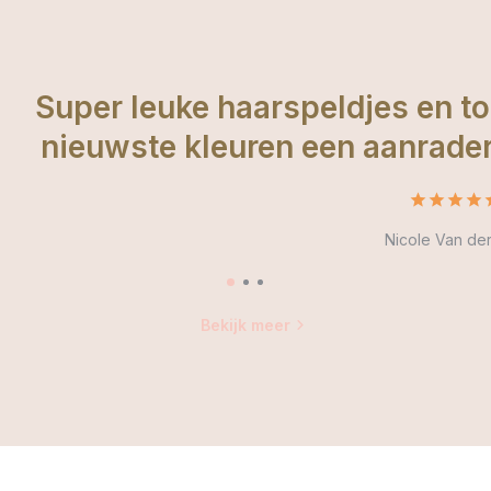
 haarspeldjes en top service ruim
euren een aanrader voor de klein
Nicole Van der vliet
Bekijk meer