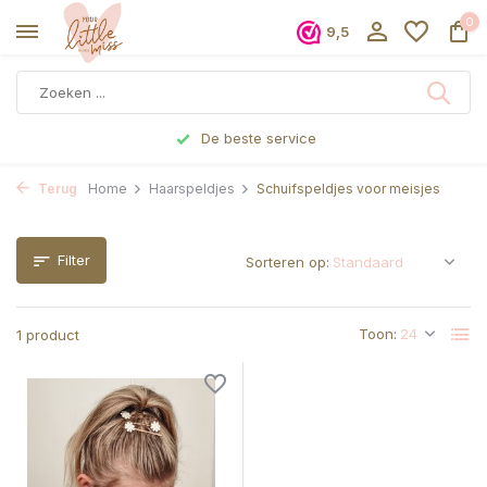
0
9,5
De beste service
Terug
Home
Haarspeldjes
Schuifspeldjes voor meisjes
Filter
Sorteren op:
Toon:
1 product