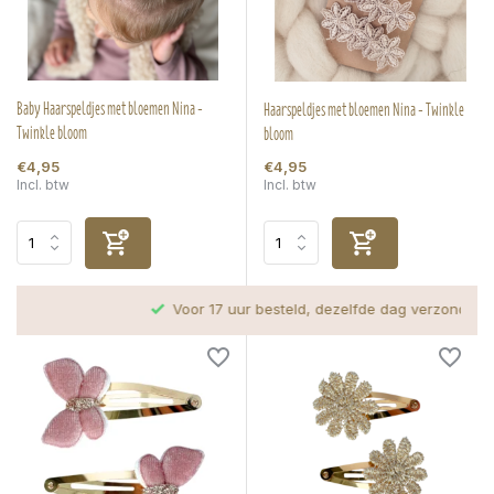
Baby Haarspeldjes met bloemen Nina -
Haarspeldjes met bloemen Nina - Twinkle
Twinkle bloom
bloom
€4,95
€4,95
Incl. btw
Incl. btw
Voor 17 uur besteld, dezelfde dag verzonden