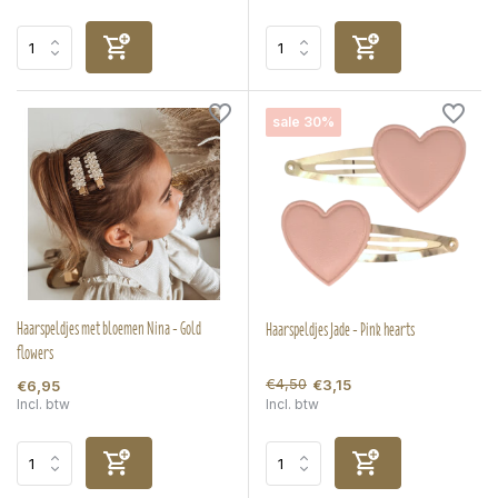
sale 30%
Haarspeldjes met bloemen Nina - Gold
Haarspeldjes Jade - Pink hearts
flowers
€4,50
€3,15
€6,95
Incl. btw
Incl. btw