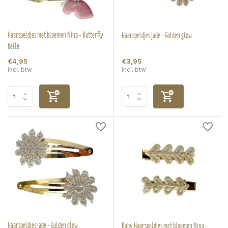
Haarspeldjes met bloemen Nina - Butterfly
Haarspeldjes Jade - Golden glow
belle
€4,95
€3,95
Incl. btw
Incl. btw
Haarspeldjes Jade - Golden glow
Baby Haarspeldjes met bloemen Nina -