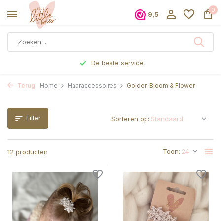
0
9,5
Voor 17 uur besteld, dezelfde dag verzonden
Terug
Home
Haaraccessoires
Golden Bloom & Flower
Filter
Sorteren op:
Toon:
12 producten