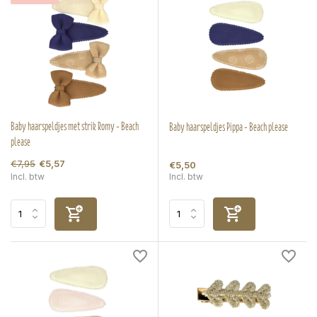
Baby haarspeldjes met strik Romy - Beach
Baby haarspeldjes Pippa - Beach please
please
€7,95
€5,57
€5,50
Incl. btw
Incl. btw