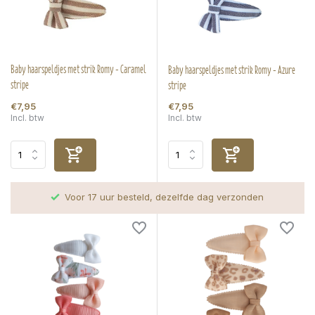
Baby haarspeldjes met strik Romy - Caramel
Baby haarspeldjes met strik Romy - Azure
stripe
stripe
€7,95
€7,95
Incl. btw
Incl. btw
Voor 17 uur besteld, dezelfde dag verzonden