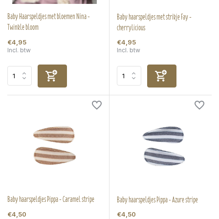
Baby Haarspeldjes met bloemen Nina -
Baby haarspeldjes met strikje Fay -
Twinkle bloom
cherrylicious
€4,95
€4,95
Incl. btw
Incl. btw
Baby haarspeldjes Pippa - Caramel stripe
Baby haarspeldjes Pippa - Azure stripe
€4,50
€4,50