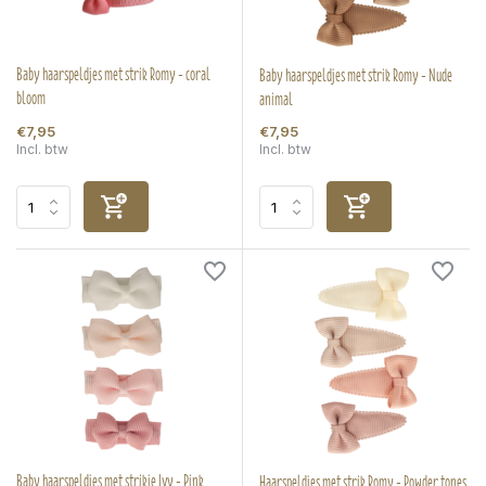
Baby haarspeldjes met strik Romy - coral
Baby haarspeldjes met strik Romy - Nude
bloom
animal
€7,95
€7,95
Incl. btw
Incl. btw
Baby haarspeldjes met strikje Ivy - Pink
Haarspeldjes met strik Romy - Powder tones