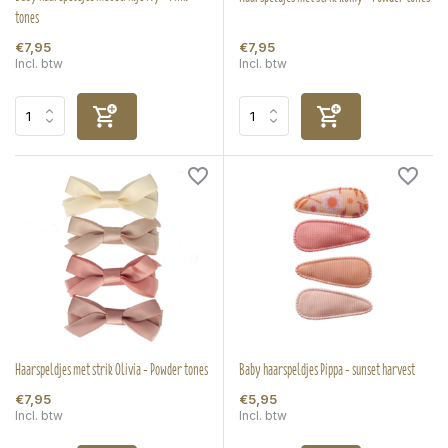
tones
€7,95
€7,95
Incl. btw
Incl. btw
Haarspeldjes met strik Olivia - Powder tones
Baby haarspeldjes Pippa - sunset harvest
€7,95
€5,95
Incl. btw
Incl. btw