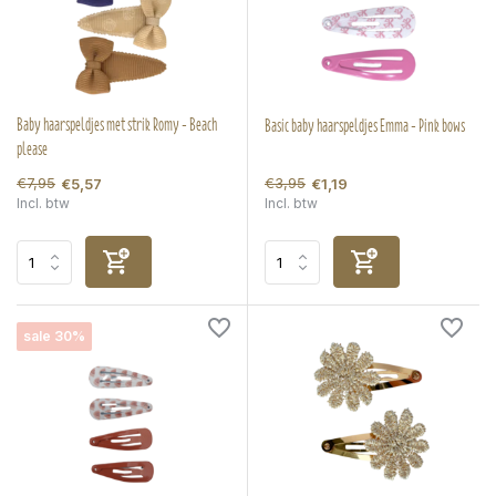
Baby haarspeldjes met strik Romy - Beach
Basic baby haarspeldjes Emma - Pink bows
please
€7,95
€3,95
€5,57
€1,19
Incl. btw
Incl. btw
sale 30%