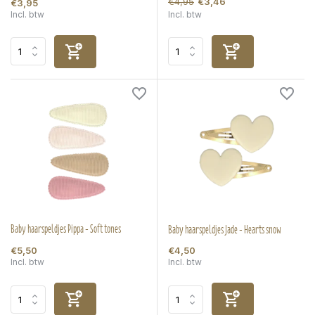
€4,95
€3,46
€3,95
Incl. btw
Incl. btw
Baby haarspeldjes Pippa - Soft tones
Baby haarspeldjes Jade - Hearts snow
€5,50
€4,50
Incl. btw
Incl. btw