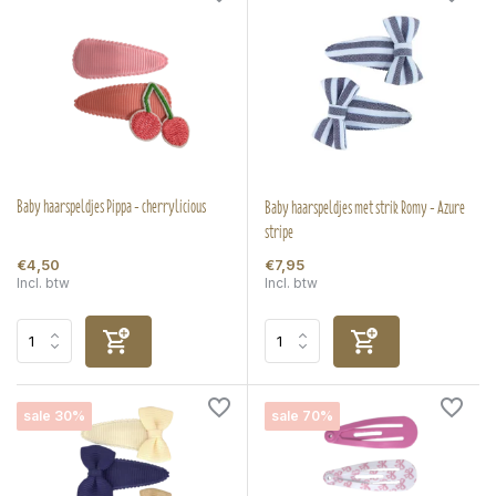
Baby haarspeldjes Pippa - cherrylicious
Baby haarspeldjes met strik Romy - Azure
stripe
€4,50
€7,95
Incl. btw
Incl. btw
sale 30%
sale 70%