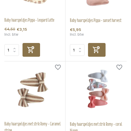
Baby haarspeldjes Pippa - leopard latte
Baby haarspeldjes Pippa - sunset harvest
€4,50
€3,15
€5,95
Incl. btw
Incl. btw
Baby haarspeldjes met strik Romy - Caramel
Baby haarspeldjes met strik Romy - coral
stripe
bloom