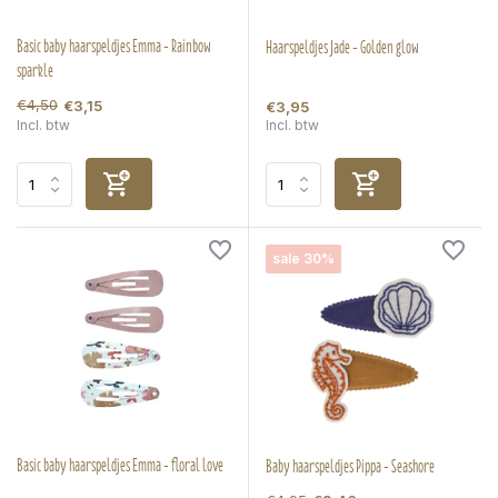
Basic baby haarspeldjes Emma - Rainbow
Haarspeldjes Jade - Golden glow
sparkle
€4,50
€3,15
€3,95
Incl. btw
Incl. btw
sale 30%
Basic baby haarspeldjes Emma - floral love
Baby haarspeldjes Pippa - Seashore