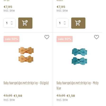
€7,95
€7,95
Incl. btw
Incl. btw
sale 50%
sale 60%
Baby haarspeldjes met strikje Ivy - Old gold
Baby haarspeldjes met strikje Ivy - Misty
blue
€3,95
€3,95
€1,98
€1,58
Incl. btw
Incl. btw