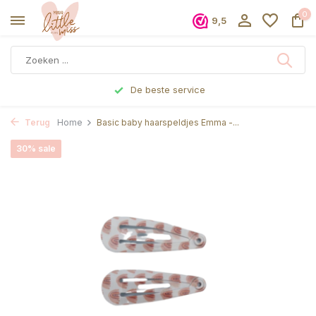
0
9,5
De beste service
Terug
Home
Basic baby haarspeldjes Emma -...
30% sale