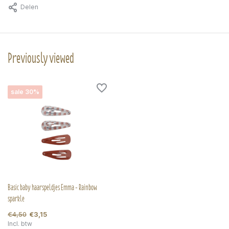
Delen
Previously viewed
sale 30%
Basic baby haarspeldjes Emma - Rainbow
sparkle
€4,50
€3,15
Incl. btw