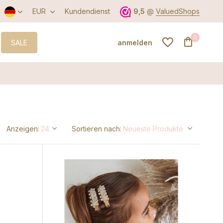
EUR
Kundendienst
9,5
@
ValuedShops
0
SALE
anmelden
Benutzerkonto
anlegen
Anzeigen:
Sortieren nach:
Benutzerkonto
anlegen