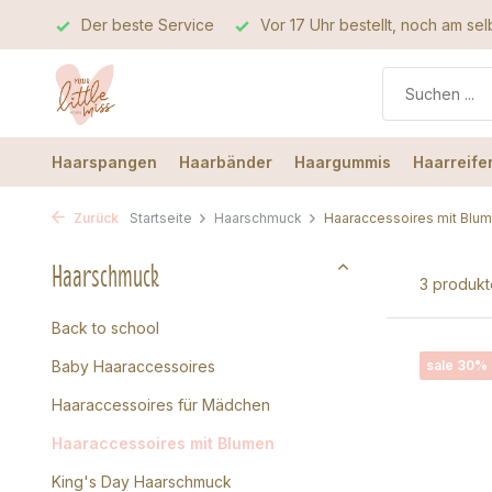
ät
Der beste Service
Vor 17 Uhr bestellt, noch am selben
Haarspangen
Haarbänder
Haargummis
Haarreife
Zurück
Startseite
Haarschmuck
Haaraccessoires mit Blu
Haarschmuck
3 produkt
Back to school
Baby Haaraccessoires
sale 30%
Haaraccessoires für Mädchen
Haaraccessoires mit Blumen
King's Day Haarschmuck