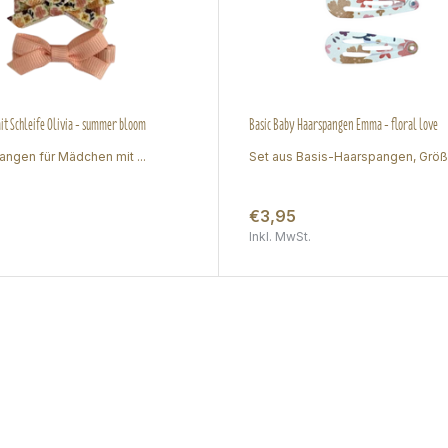
t Schleife Olivia - summer bloom
Basic Baby Haarspangen Emma - floral love
angen für Mädchen mit ...
Set aus Basis-Haarspangen, Größe
€3,95
Inkl. MwSt.