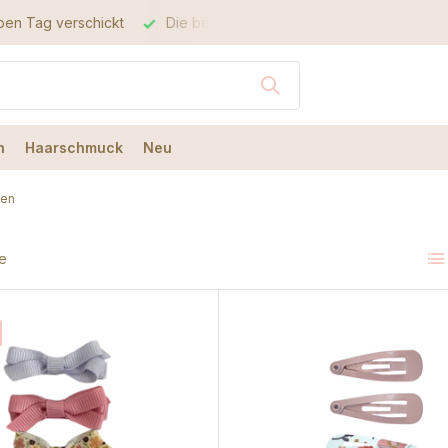
 Tag verschickt
Die beste Qualität
Der beste Service
n
Haarschmuck
Neu
men
e