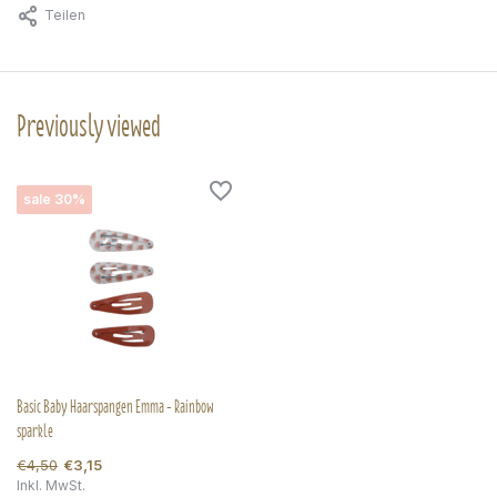
Teilen
Previously viewed
sale 30%
Basic Baby Haarspangen Emma - Rainbow
sparkle
€4,50
€3,15
Inkl. MwSt.