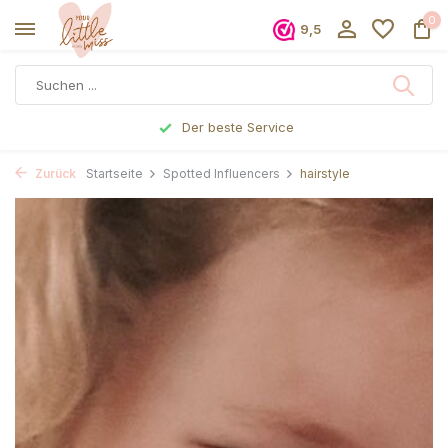
0
9,5
Der beste Service
Zurück
Startseite
Spotted Influencers
hairstyle