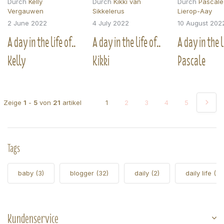
Durch
Kelly
Durch
Kikki van
Durch
Pascale
Vergauwen
Sikkelerus
Lierop-Aay
2 June 2022
4 July 2022
10 August 202
A day in the life of..
A day in the life of..
A day in the li
Kelly
Kikki
Pascale
Zeige
1
-
5
von
21
artikel
1
2
3
4
5
Tags
baby
(3)
blogger
(32)
daily
(2)
daily life
(5)
Kundenservice