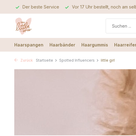
rvice
Vor 17 Uhr bestellt, noch am selben Tag verschickt
Haarspangen
Haarbänder
Haargummis
Haarreife
Zurück
Startseite
Spotted Influencers
little girl