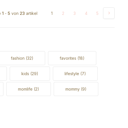
e
1
-
5
von
23
artikel
1
2
3
4
5
fashion
(32)
favorites
(18)
kids
(29)
lifestyle
(7)
momlife
(2)
mommy
(9)