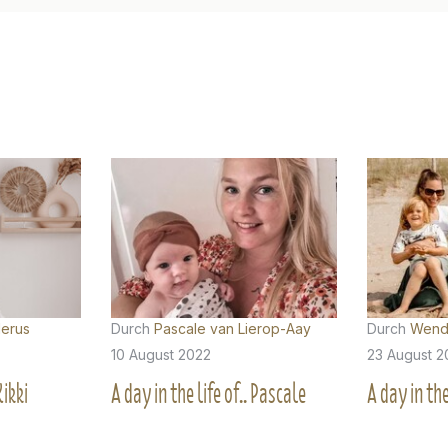
lerus
Durch
Pascale van Lierop-Aay
Durch
Wend
10 August 2022
23 August 2
Kikki
A day in the life of.. Pascale
A day in the