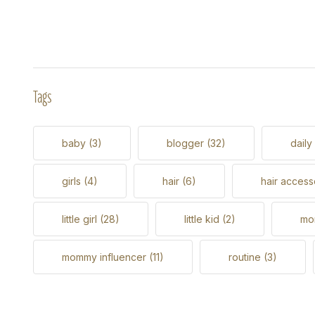
Tags
baby
(3)
blogger
(32)
daily
girls
(4)
hair
(6)
hair access
little girl
(28)
little kid
(2)
m
mommy influencer
(11)
routine
(3)