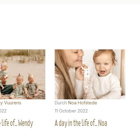
y Vuurens
Durch
Noa Hofstede
022
11 October 2022
 life of.. Wendy
A day in the life of.. Noa