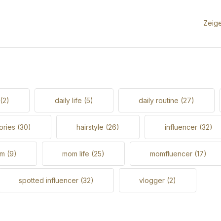
Zeig
(2)
daily life
(5)
daily routine
(27)
ories
(30)
hairstyle
(26)
influencer
(32)
om
(9)
mom life
(25)
momfluencer
(17)
spotted influencer
(32)
vlogger
(2)