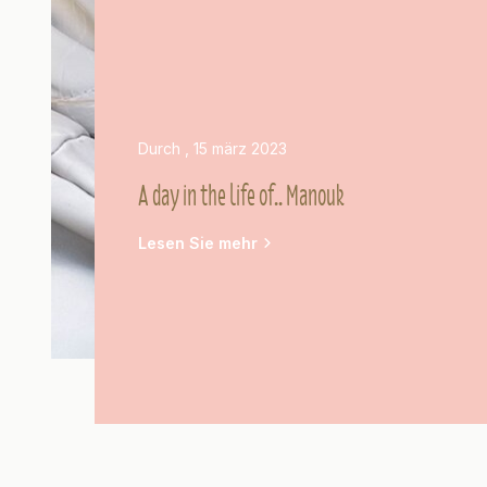
Durch
, 15 märz 2023
A day in the life of.. Manouk
Lesen Sie mehr