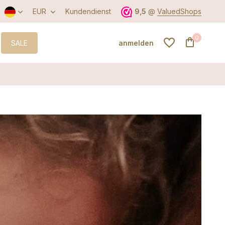
EUR
Kundendienst
9,5
@
ValuedShops
0
SALE
anmelden
Benutzerkonto
anlegen
Benutzerkonto
anlegen