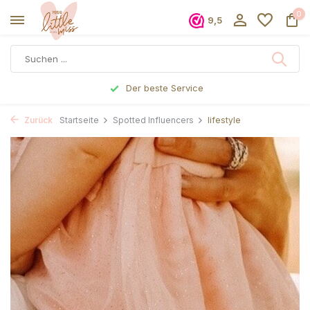
0
9,5
Der beste Service
Zurück
Startseite
Spotted Influencers
lifestyle