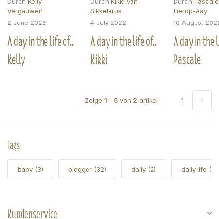
Durch
Kelly
Durch
Kikki van
Durch
Pascale
Vergauwen
Sikkelerus
Lierop-Aay
2 June 2022
4 July 2022
10 August 202
A day in the life of..
A day in the life of..
A day in the li
Kelly
Kikki
Pascale
Zeige
1
-
5
von
2
artikel
1
Tags
baby
(3)
blogger
(32)
daily
(2)
daily life
(5)
Kundenservice