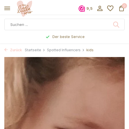
0
9,5
Der beste Service
Zurück
Startseite
Spotted Influencers
kids