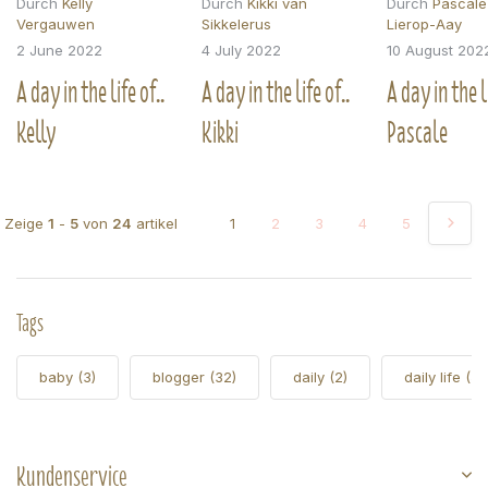
Durch
Kelly
Durch
Kikki van
Durch
Pascale
Vergauwen
Sikkelerus
Lierop-Aay
2 June 2022
4 July 2022
10 August 202
A day in the life of..
A day in the life of..
A day in the li
Kelly
Kikki
Pascale
Zeige
1
-
5
von
24
artikel
1
2
3
4
5
Tags
baby
(3)
blogger
(32)
daily
(2)
daily life
(5)
Kundenservice