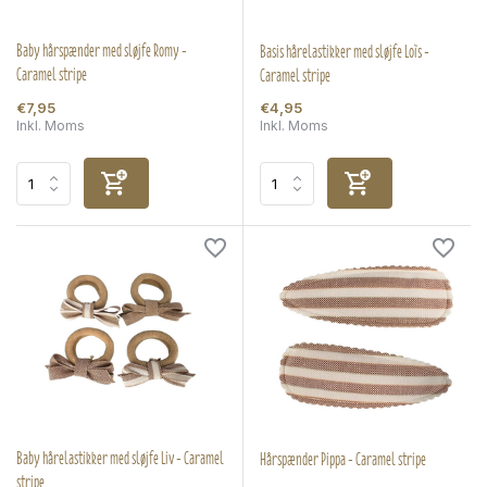
Baby hårspænder med sløjfe Romy -
Basis hårelastikker med sløjfe Loïs -
Caramel stripe
Caramel stripe
€7,95
€4,95
Inkl. Moms
Inkl. Moms
Baby hårelastikker med sløjfe Liv - Caramel
Hårspænder Pippa - Caramel stripe
stripe