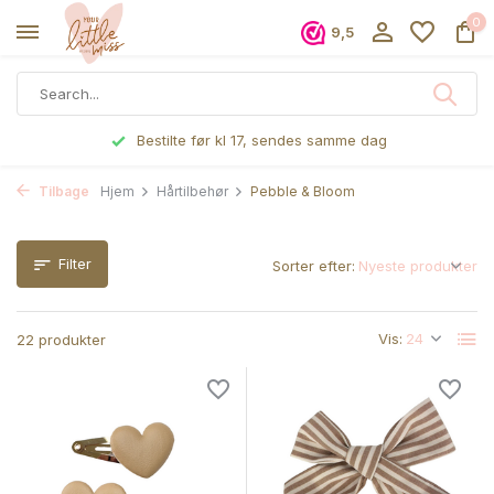
0
9,5
Bestilte før kl 17, sendes samme dag
Tilbage
Hjem
Hårtilbehør
Pebble & Bloom
Filter
Sorter efter:
Vis:
22 produkter