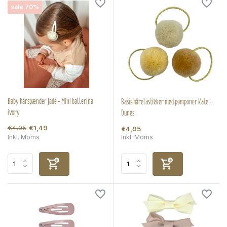
sale 70%
Baby hårspænder Jade - Mini ballerina
Basis hårelastikker med pomponer Kate -
ivory
Dunes
€4,95
€1,49
€4,95
Inkl. Moms
Inkl. Moms