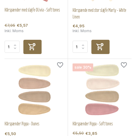
Hårspænder med sløjfe Olivia - Soft tones
Hårspænde med stor sløjfe Marly - White
linen
€7,95
€5,57
€4,95
Inkl. Moms
Inkl. Moms
sale 30%
Hårspænder Pippa - Dunes
Hårspænder Pippa - Soft tones
€5,50
€3,85
€5,50