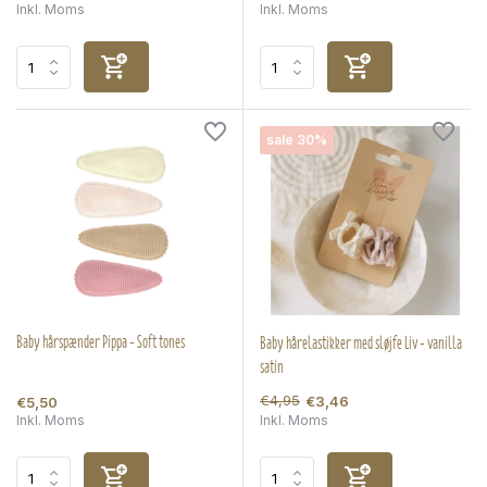
Inkl. Moms
Inkl. Moms
sale 30%
Baby hårspænder Pippa - Soft tones
Baby hårelastikker med sløjfe Liv - vanilla
satin
€4,95
€3,46
€5,50
Inkl. Moms
Inkl. Moms