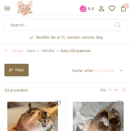
0
9,5
Bestilte før kl 17, sendes samme dag
Tilbage
Hjem
Hårnåle
Baby hårspænder
Filter
Sorter efter:
Vis:
33 produkter