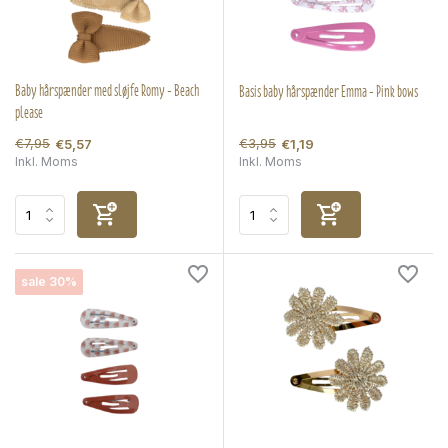
Baby hårspænder med sløjfe Romy - Beach
Basis baby hårspænder Emma - Pink bows
please
€7,95
€3,95
€5,57
€1,19
Inkl. Moms
Inkl. Moms
sale 30%