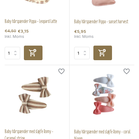
Baby hårspænder Pippa - leopard latte
Baby hårspænder Pippa - sunset harvest
€4,50
€3,15
€5,95
Inkl. Moms
Inkl. Moms
Baby hårspænder med sløjfe Romy -
Baby hårspænder med sløjfe Romy - coral
Caramel stripe
bloom