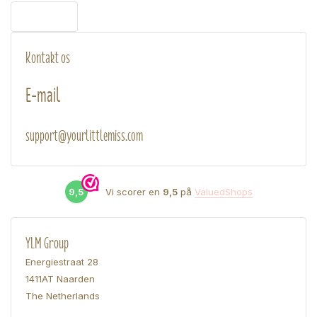
Kontakt os
E-mail
support@yourlittlemiss.com
9,5
Vi scorer en
9,5
på
ValuedShops
YLM Group
Energiestraat 28
1411AT Naarden
The Netherlands