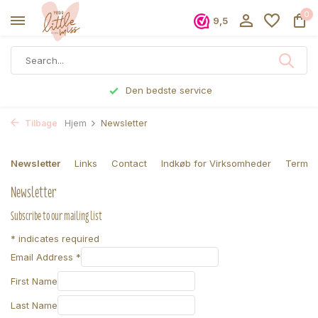
0
9,5
Den bedste service
Tilbage
Hjem
Newsletter
Newsletter
Links
Contact
Indkøb for Virksomheder
Terms 
Newsletter
Subscribe to our mailing list
*
indicates required
Email Address
*
First Name
Last Name