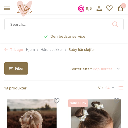
0
9,5
Bestilte før kl 17, sendes samme dag
Tilbage
Hjem
Hårelastikker
Baby hår sløjfer
Filter
Sorter efter:
Vis:
18 produkter
sale 30%