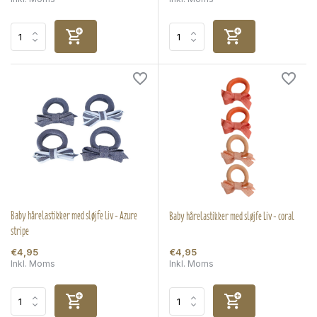
Baby hårelastikker med sløjfe Liv - Azure
Baby hårelastikker med sløjfe Liv - coral
stripe
€4,95
€4,95
Inkl. Moms
Inkl. Moms