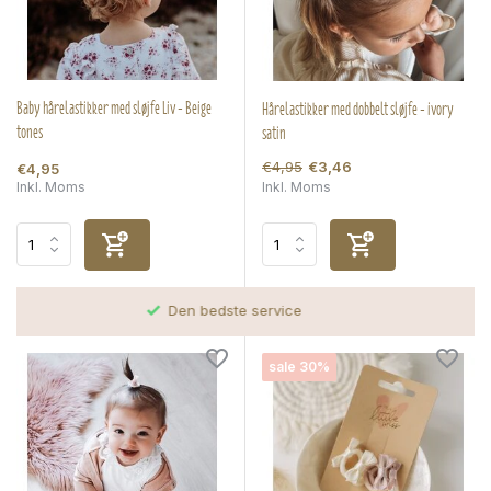
Baby hårelastikker med sløjfe Liv - Beige
Hårelastikker med dobbelt sløjfe - ivory
tones
satin
€4,95
€3,46
€4,95
Inkl. Moms
Inkl. Moms
Bestilte før kl 17, sendes samme dag
sale 30%