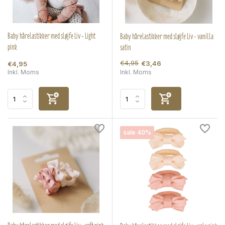
Baby hårelastikker med sløjfe Liv - Light
Baby hårelastikker med sløjfe Liv - vanilla
pink
satin
€4,95
€3,46
€4,95
Inkl. Moms
Inkl. Moms
sale 40%