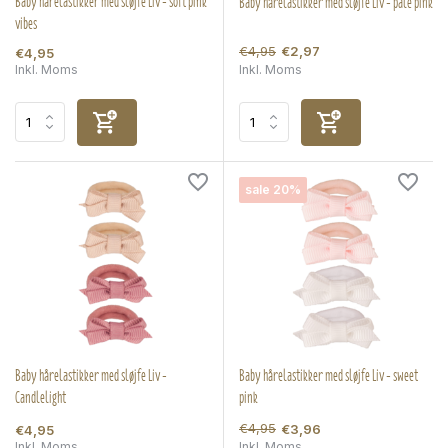
Baby hårelastikker med sløjfe Liv - soft pink
Baby hårelastikker med sløjfe Liv - pale pink
vibes
€4,95
€2,97
€4,95
Inkl. Moms
Inkl. Moms
sale 20%
Baby hårelastikker med sløjfe Liv -
Baby hårelastikker med sløjfe Liv - sweet
Candlelight
pink
€4,95
€3,96
€4,95
Inkl. Moms
Inkl. Moms