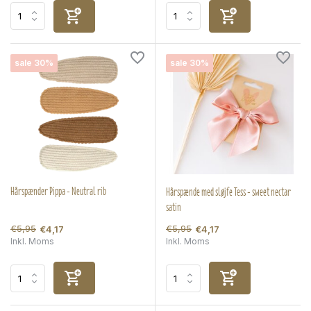
sale 30%
sale 30%
Hårspænder Pippa - Neutral rib
Hårspænde med sløjfe Tess - sweet nectar
satin
€5,95
€5,95
€4,17
€4,17
Inkl. Moms
Inkl. Moms