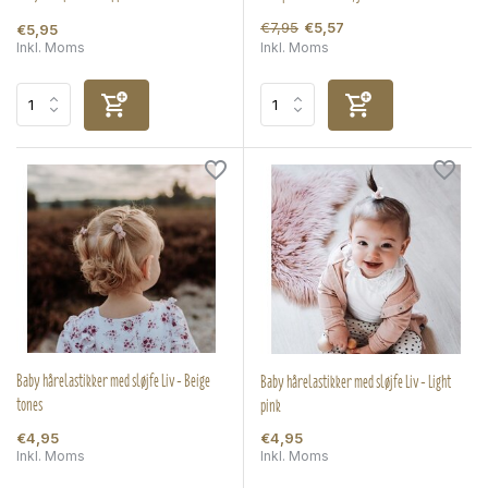
€7,95
€5,57
€5,95
Inkl. Moms
Inkl. Moms
Baby hårelastikker med sløjfe Liv - Beige
Baby hårelastikker med sløjfe Liv - Light
tones
pink
€4,95
€4,95
Inkl. Moms
Inkl. Moms