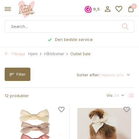
0
9,5
Bestilte før kl 17, sendes samme dag
Tilbage
Hjem
Hårtilbehør
Outlet Sale
Filter
Sorter efter:
Vis:
12 produkter