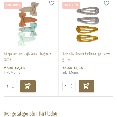
sale 69%
sale 70%
Hårspænder med sløjfe Romy - Dragonfly
Basis baby hårspænder Emma - gold silver
dazzle
glitter
€7,95
€4,50
€2,48
€1,35
Inkl. Moms
Inkl. Moms
Overige categorieën in Hårtilbehør