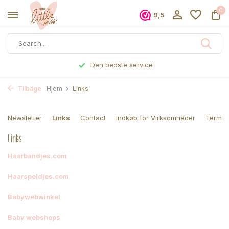
0
9,5
Den bedste service
Tilbage
Hjem
Links
Newsletter
Links
Contact
Indkøb for Virksomheder
Terms 
Links
Haarbandjes.com
Haarspeldjes.com
Babywebwinkel
Baby webshops