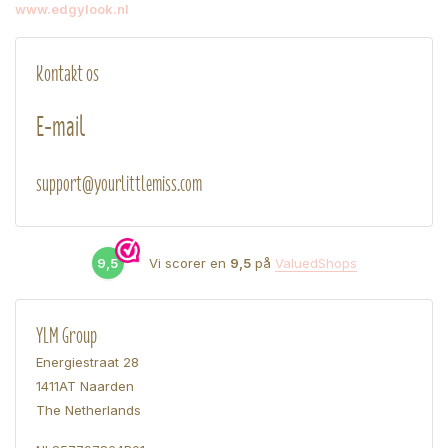
www.edgylook.nl
Kontakt os
E-mail
support@yourlittlemiss.com
9,5
Vi scorer en
9,5
på
ValuedShops
YLM Group
Energiestraat 28
1411AT Naarden
The Netherlands