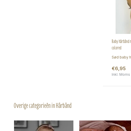
Baby hårbånd m
colored
Sød baby h
€6,95
Inkl. Moms
Overige categorieën in Hårbånd