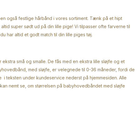
men også festlige hårbånd i vores sortiment. Tænk på et hipt
d super sødt ud på din lille pige! Vi tilpasser ofte farverne til
ar altid et godt match til din lille piges tøj.
 ekstra små og smalle. De fås med en ekstra lille sløjfe og et
byhovedbånd, med sløjfe, er velegnede til 0-36 måneder, fordi de
se i teksten under kundeservice nederst på hjemmesiden. Alle
u kan nemt se, om størrelsen på babyhovedbåndet med sløjfe