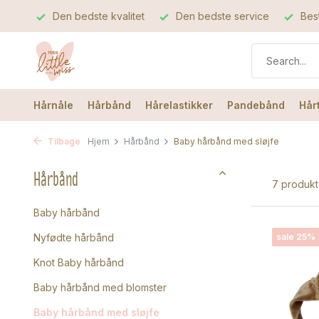
Den bedste kvalitet
Den bedste service
Best
Hårnåle
Hårbånd
Hårelastikker
Pandebånd
Hår
Tilbage
Hjem
Hårbånd
Baby hårbånd med sløjfe
Hårbånd
7 produkt
Baby hårbånd
Nyfødte hårbånd
sale 25%
Knot Baby hårbånd
Baby hårbånd med blomster
Baby hårbånd med sløjfe