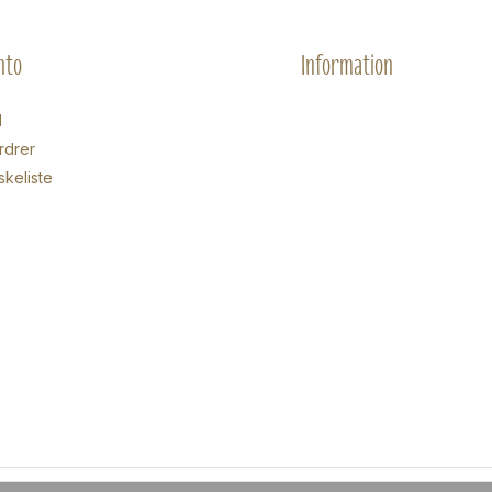
nto
Information
d
rdrer
skeliste