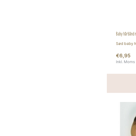
Baby hårbånd m
Sød baby h
€6,95
Inkl. Moms