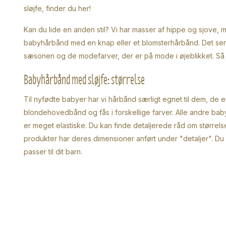
sløjfe, finder du her!
Kan du lide en anden stil? Vi har masser af hippe og sjove, 
babyhårbånd med en knap eller et blomsterhårbånd. Det ser alti
sæsonen og de modefarver, der er på mode i øjeblikket. Så du h
Babyhårbånd med sløjfe: størrelse
Til nyfødte babyer har vi hårbånd særligt egnet til dem, de er
blondehovedbånd og fås i forskellige farver. Alle andre ba
er meget elastiske. Du kan finde detaljerede råd om størrel
produkter har deres dimensioner anført under "detaljer". D
passer til dit barn.