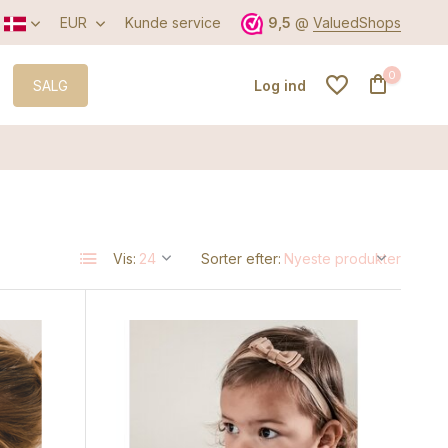
EUR
Kunde service
9,5
@
ValuedShops
0
SALG
Log ind
Opret en konto
Vis:
Sorter efter:
Opret en konto