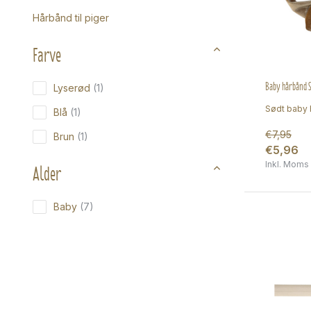
Hårbånd til piger
Farve
Baby hårbånd S
Lyserød
(1)
Sødt baby 
Blå
(1)
€7,95
Brun
(1)
€5,96
Alder
Inkl. Moms
Baby
(7)