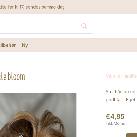
ilte før kl 17, sendes samme dag
tilbehør
Ny
kle bloom
Vis alle Hårnåle
Sæt hårspænder
godt fast. Eget
€4,95
Inkl. Moms