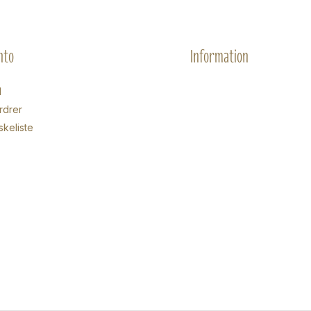
nto
Information
d
rdrer
skeliste