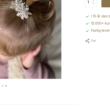
I 10 år den
15.000+ kun
Hurtig leve
Del