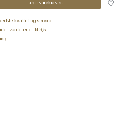
Læg i varekurven
 bedste kvalitet og service
der vurderer os til 9,5
ring