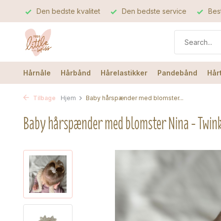
Den bedste kvalitet
Den bedste service
Best
Hårnåle
Hårbånd
Hårelastikker
Pandebånd
Hår
Tilbage
Hjem
Baby hårspænder med blomster...
Baby hårspænder med blomster Nina - Twin