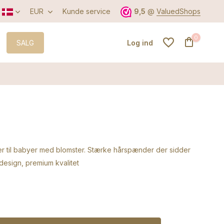
EUR
Kunde service
9,5
@
ValuedShops
0
SALG
Log ind
Opret en konto
Opret en konto
 til babyer med blomster. Stærke hårspænder der sidder
 design, premium kvalitet