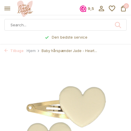
0
9,5
 service
Bestilte før kl 17, se
Tilbage
Hjem
Baby hårspænder Jade - Heart...