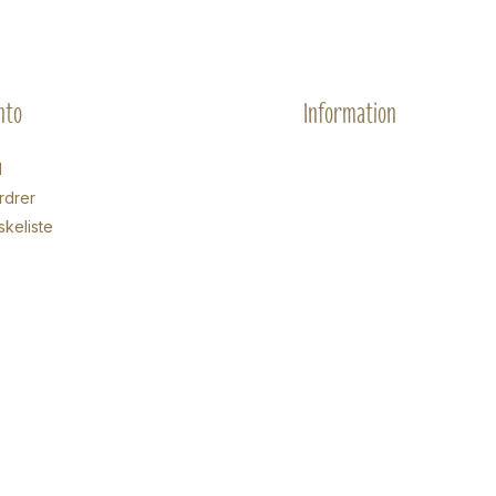
nto
Information
d
rdrer
skeliste