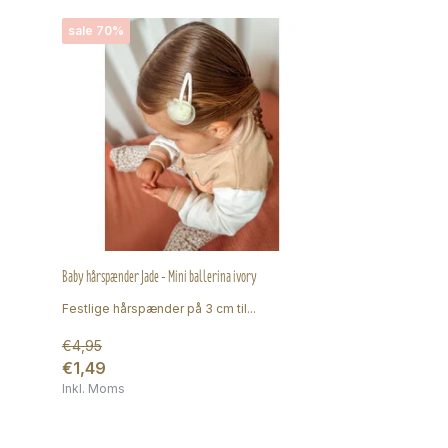
sale 70%
Baby hårspænder Jade - Mini ballerina ivory
Festlige hårspænder på 3 cm til...
€4,95
€1,49
Inkl. Moms