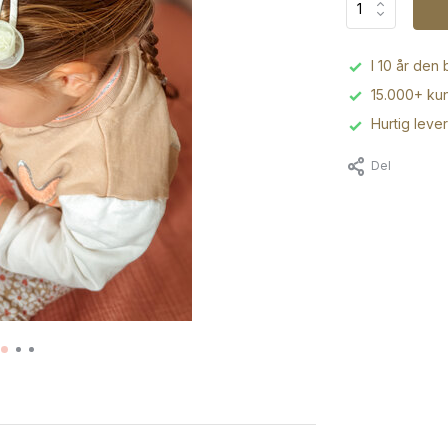
I 10 år den
15.000+ kun
Hurtig leve
Del