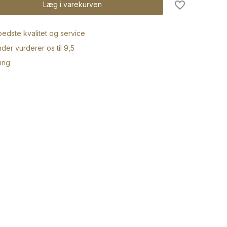
Læg i varekurven
 bedste kvalitet og service
der vurderer os til 9,5
ring