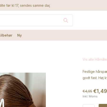
ilte før kl 17, sendes samme dag
tilbehør
Ny
Vis alle Hårnåle
Festlige hårsp
godt fast. Høj k
€1,49
€4,95
Inkl. Moms