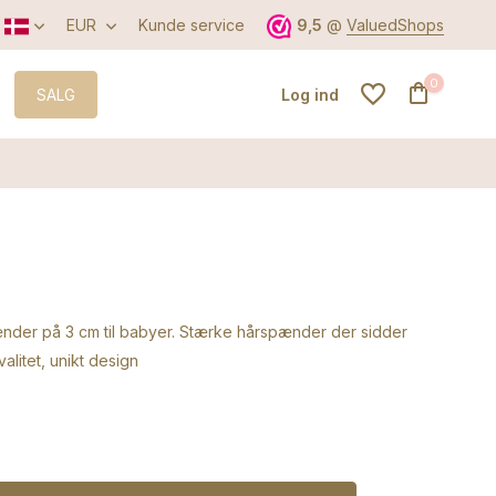
EUR
Kunde service
9,5
@
ValuedShops
0
SALG
Log ind
Opret en konto
Opret en konto
ænder på 3 cm til babyer. Stærke hårspænder der sidder
valitet, unikt design