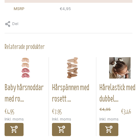
MSRP
€4,95
Del
Relaterade produkter
Baby hårsnoddar
Hårspännen med
Hårelastick med
med ro...
rosett ...
dubbel...
€4,95
€7,95
€3,46
€4,95
Inkl. moms
Inkl. moms
Inkl. moms