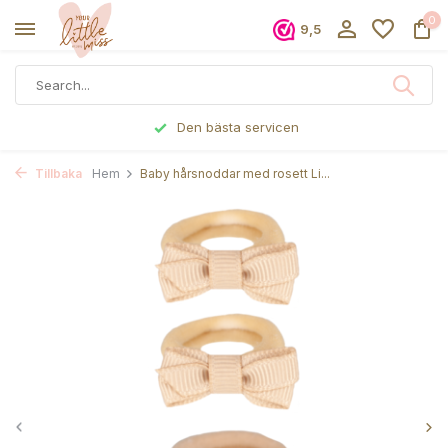
0
9,5
n
Beställd före 17.00, skickas s
Tillbaka
Hem
Baby hårsnoddar med rosett Li...