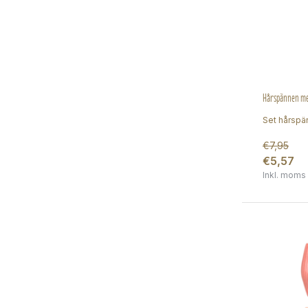
Hårspännen me
Set hårspän
€7,95
€5,57
Inkl. moms