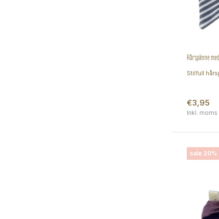
Hårspänne med 
Stilfull hå
€3,95
Inkl. moms
sale 20%