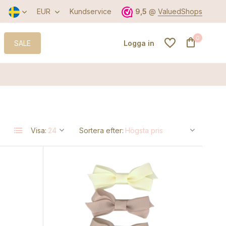
EUR
Kundservice
9,5
@
ValuedShops
0
SALE
Logga in
Skapa ett konto
Visa:
Sortera efter:
Skapa ett konto