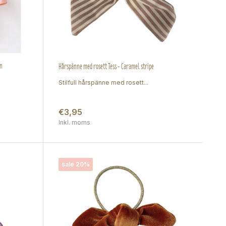
in
Hårspänne med rosett Tess - Caramel stripe
Stilfull hårspänne med rosett...
€3,95
Inkl. moms
sale 20%