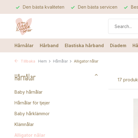
Den bästa kvaliteten
Den bästa servicen
Bes
Hårnålar
Hårband
Elastiska hårband
Diadem
Hå
Tillbaka
Hem
Hårnålar
Alligator nålar
Hårnålar
17 produk
Baby hårnålar
Hårnålar för tjejer
Baby hårklämmor
Klämnålar
Alligator nålar