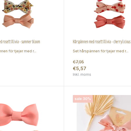
d rosett Olivia - summer bloom
Hårspännen med rosett Olivia - cherrylicious
nen för tjejer med r...
Set hårspännen för tjejer med r...
€7,95
€5,57
Inkl. moms
sale 30%