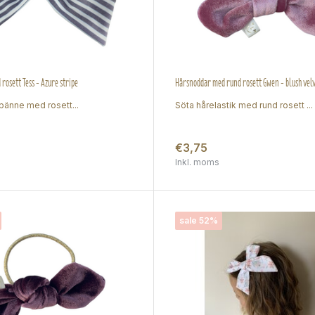
rosett Tess - Azure stripe
Hårsnoddar med rund rosett Gwen - blush vel
rspänne med rosett...
Söta hårelastik med rund rosett ...
€3,75
Inkl. moms
sale 52%