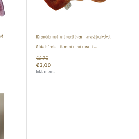
vet
Hårsnoddar med rund rosett Gwen - harvest gold velvet
Söta hårelastik med rund rosett ...
€3,75
€3,00
Inkl. moms