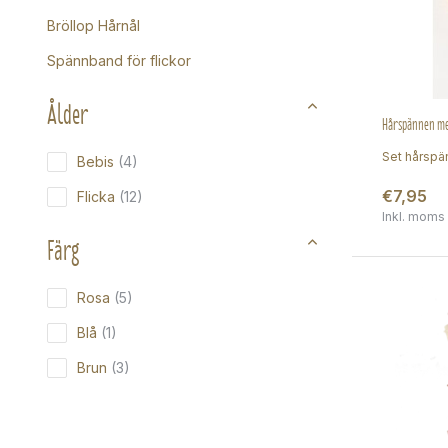
Bröllop Hårnål
Spännband för flickor
Ålder
Hårspännen med
Set hårspän
Bebis
(4)
€7,95
Flicka
(12)
Inkl. moms
Färg
Rosa
(5)
Blå
(1)
Brun
(3)