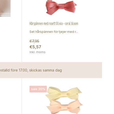
Hårspännen med rosett Olivia - coral bloom
Set hårspännen för tjejer med r...
€7,95
€5,57
Inkl. moms
ställd före 17.00, skickas samma dag
sale 30%