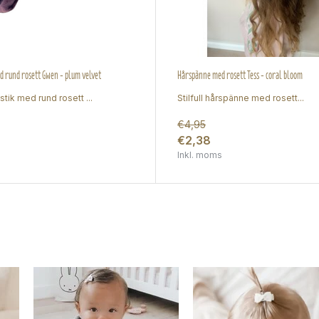
 rund rosett Gwen - plum velvet
Hårspänne med rosett Tess - coral bloom
stik med rund rosett ...
Stilfull hårspänne med rosett...
€4,95
€2,38
Inkl. moms