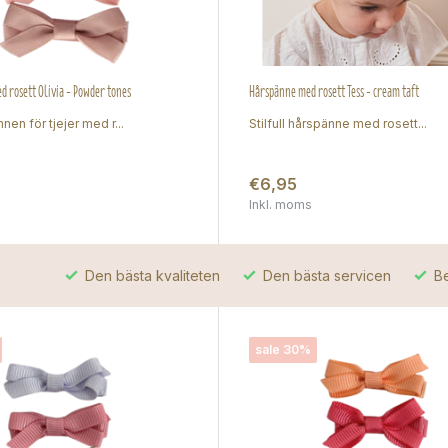
 rosett Olivia - Powder tones
Hårspänne med rosett Tess - cream taft
nen för tjejer med r...
Stilfull hårspänne med rosett...
€6,95
Inkl. moms
Den bästa kvaliteten
Den bästa servicen
Be
sale 30%