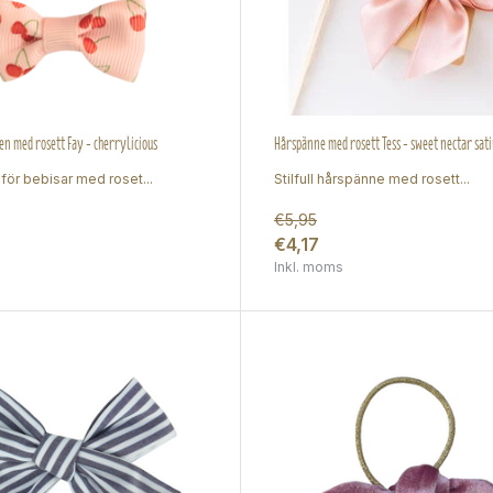
n med rosett Fay - cherrylicious
Hårspänne med rosett Tess - sweet nectar sat
för bebisar med roset...
Stilfull hårspänne med rosett...
€5,95
€4,17
Inkl. moms