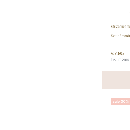
Hårspännen med
Set hårspän
€7,95
Inkl. moms
sale 30%