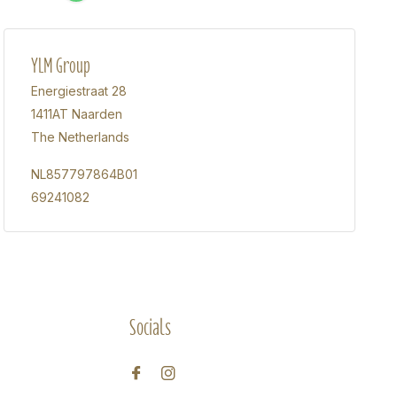
YLM Group
Energiestraat 28
1411AT Naarden
The Netherlands
NL857797864B01
69241082
Socials