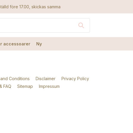
tälld före 17.00, skickas samma dag
r accessoarer
Ny
and Conditions
Disclaimer
Privacy Policy
 & FAQ
Sitemap
Impressum