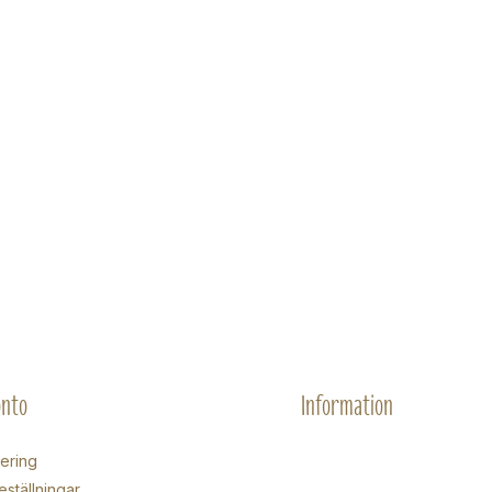
onto
Information
rering
eställningar