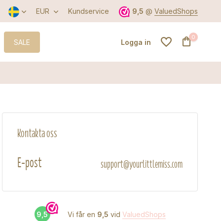
EUR
Kundservice
9,5
@
ValuedShops
0
SALE
Logga in
Skapa ett konto
Kontakta oss
Skapa ett konto
E-post
support@yourlittlemiss.com
9,5
Vi får en
9,5
vid
ValuedShops