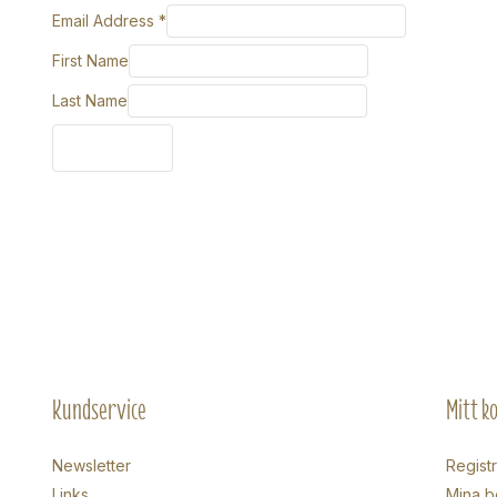
Email Address
*
First Name
Last Name
Kundservice
Mitt k
Newsletter
Regist
Links
Mina b