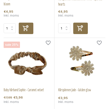
bloom
hearts
€4,95
€4,95
Inkl. moms
Inkl. moms
sale 25%
Baby hårband Sophie - Caramel velvet
Hårspännen Jade - Golden glow
€7,95
€5,96
€3,95
Inkl. moms
Inkl. moms