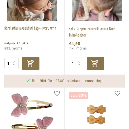
Hårelastick med dubbel båge - ivory satin
Baby hårspännen med blommor Nina -
Twinkle bloom
€4,95
€3,46
€4,95
Inkl. moms
Inkl. moms
Beställd före 17.00, skickas samma dag
sale 50%