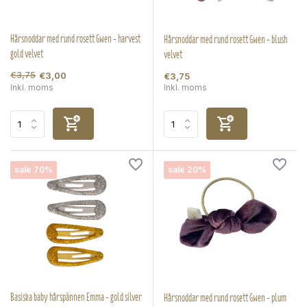
Hårsnoddar med rund rosett Gwen - harvest
Hårsnoddar med rund rosett Gwen - blush
gold velvet
velvet
€3,75
€3,00
€3,75
Inkl. moms
Inkl. moms
sale 70%
sale 20%
Basiska baby hårspännen Emma - gold silver
Hårsnoddar med rund rosett Gwen - plum