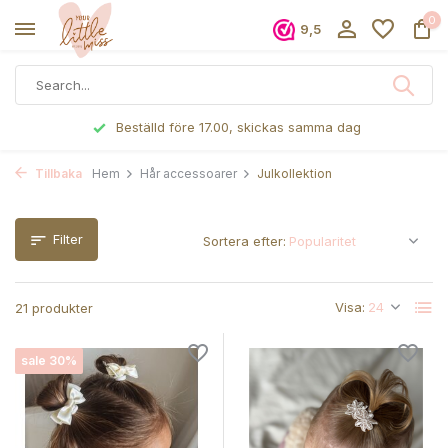
0
9,5
Beställd före 17.00, skickas samma dag
Tillbaka
Hem
Hår accessoarer
Julkollektion
Filter
Sortera efter:
Visa:
21 produkter
sale 30%