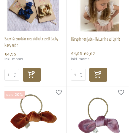
Baby hårsnoddar med dubbel rosett Gabby -
Hårspännen Jade - Ballerina soft pink
Navy satin
€4,95
€2,97
€4,95
Inkl. moms
Inkl. moms
sale 20%