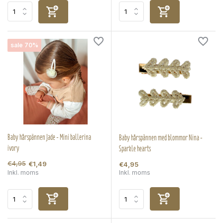
sale 70%
Baby hårspännen Jade - Mini ballerina
Baby hårspännen med blommor Nina -
ivory
Sparkle hearts
€4,95
€1,49
€4,95
Inkl. moms
Inkl. moms