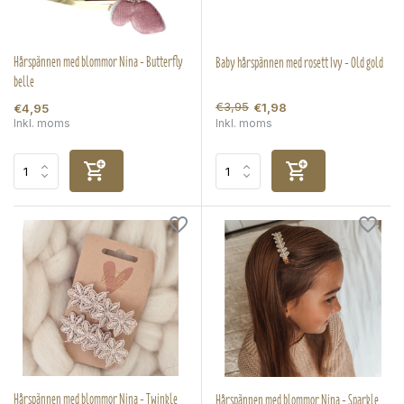
Hårspännen med blommor Nina - Butterfly
Baby hårspännen med rosett Ivy - Old gold
belle
€3,95
€1,98
€4,95
Inkl. moms
Inkl. moms
Hårspännen med blommor Nina - Twinkle
Hårspännen med blommor Nina - Sparkle