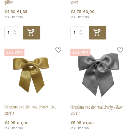
glitter
velvet
€4,50
€3,75
€1,35
€3,00
Inkl. moms
Inkl. moms
sale 20%
sale 76%
Hårspänne med liten rosett Marly - Gold
Hårspänne med stor rosett Marly - Silver
sparkle
sparkle
€4,95
€5,95
€3,96
€1,43
Inkl. moms
Inkl. moms