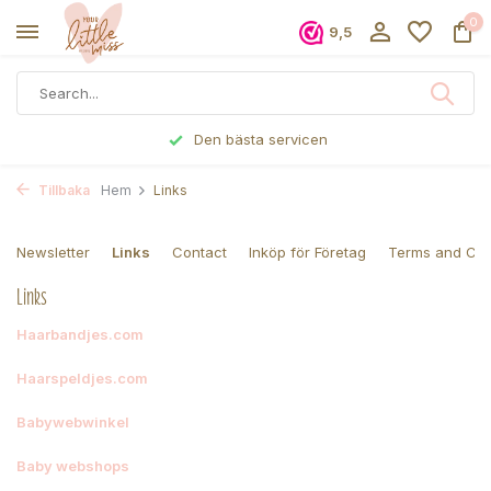
0
9,5
Den bästa servicen
Tillbaka
Hem
Links
Newsletter
Links
Contact
Inköp för Företag
Terms and Con
Links
Haarbandjes.com
Haarspeldjes.com
Babywebwinkel
Baby webshops