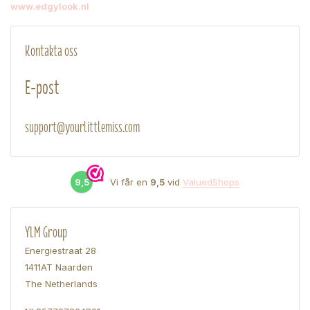
www.edgylook.nl
Kontakta oss
E-post
support@yourlittlemiss.com
9,5
Vi får en
9,5
vid
ValuedShops
YLM Group
Energiestraat 28
1411AT Naarden
The Netherlands