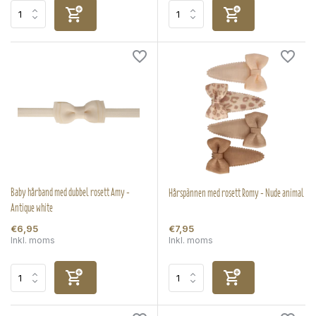
Baby hårband med dubbel rosett Amy -
Hårspännen med rosett Romy - Nude animal
Antique white
€6,95
€7,95
Inkl. moms
Inkl. moms