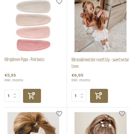
Hårspännen Pippa - Pink basics
Hårsnodd med stor rosett Lily - sweet nectar
linen
€5,95
€6,95
Inkl. moms
Inkl. moms