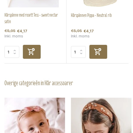
Hårspänne med rosett Tess - sweet nectar
Hårspännen Pippa - Neutral rib
satin
€5,95
€5,95
€4,17
€4,17
Inkl. moms
Inkl. moms
Overige categorieën in Hår accessoarer