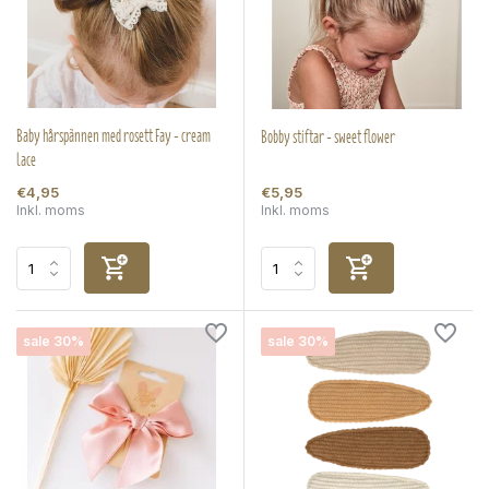
Baby hårspännen med rosett Fay - cream
Bobby stiftar - sweet flower
lace
€4,95
€5,95
Inkl. moms
Inkl. moms
sale 30%
sale 30%