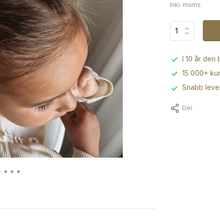
Inkl. moms
I 10 år den
15 000+ kun
Snabb leve
Del