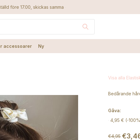
tälld före 17.00, skickas samma dag
r accessoarer
Ny
Visa alla Elast
Bedårande håre
Gåva:
4,95 € (-100%
€3,4
€4,95