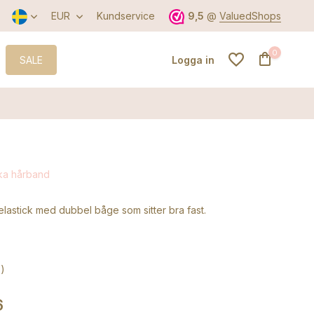
EUR
Kundservice
9,5
@
ValuedShops
0
SALE
Logga in
Skapa ett konto
iska hårband
Skapa ett konto
lastick med dubbel båge som sitter bra fast.
)
6