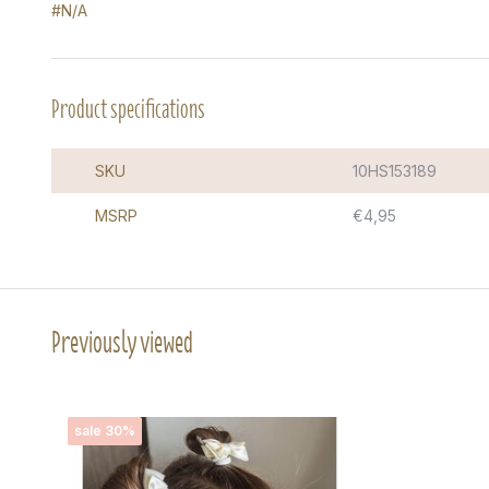
#N/A
Product specifications
SKU
10HS153189
MSRP
€4,95
Previously viewed
sale 30%