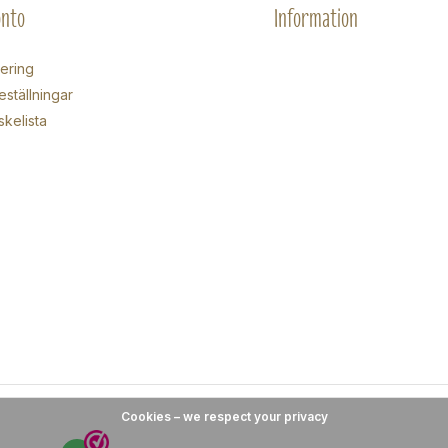
onto
Information
rering
eställningar
skelista
Cookies – we respect your privacy