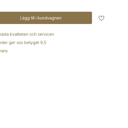
Lägg till i kundvagnen
 bästa kvaliteten och servicen
der ger oss betyget 9,5
rans