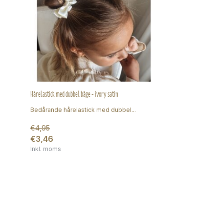
Hårelastick med dubbel båge - ivory satin
Bedårande hårelastick med dubbel...
€4,95
€3,46
Inkl. moms