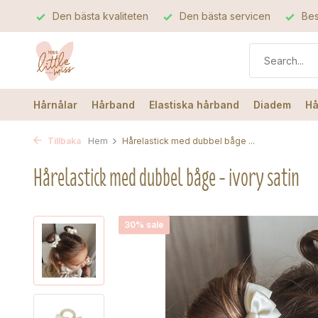
Den bästa kvaliteten
Den bästa servicen
Bes
Hårnålar
Hårband
Elastiska hårband
Diadem
Hå
Tillbaka
Hem
Hårelastick med dubbel båge ...
Hårelastick med dubbel båge - ivory satin
30% sale