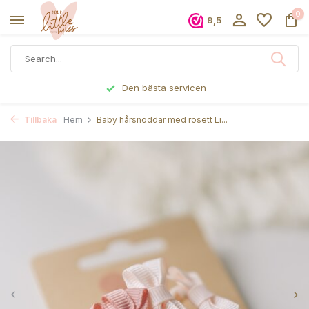
0
9,5
n
Beställd före 17.00, skickas s
Tillbaka
Hem
Baby hårsnoddar med rosett Li...