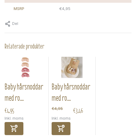
MSRP
€4,95
Del
Relaterade produkter
Baby hårsnoddar
Baby hårsnoddar
med ro...
med ro...
€4,95
€3,46
€4,95
Inkl. moms
Inkl. moms