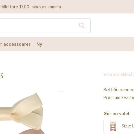
tälld före 17.00, skickas samma dag
r accessoarer
Ny
es
Visa alla Hårnål
Set hårspännen 
Premium kvalit
Gör en valet:
Size: 