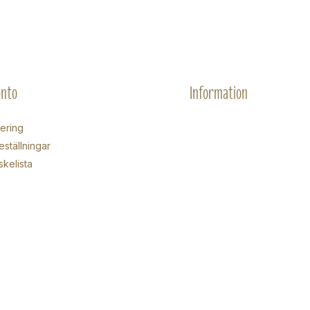
onto
Information
rering
eställningar
skelista