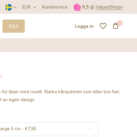
EUR
Kundservice
9,5
@
ValuedShops
0
SALE
Logga in
Skapa ett konto
ar
Skapa ett konto
för tjejer med rosett. Starka hårspännen som sitter bra fast.
et av egen design
Large 5 cm - €7,95