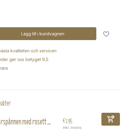
Lägg till i kundvagnen
 bästa kvaliteten och servicen
der ger oss betyget 9,5
rans
dukter
rspännen med rosett ...
€7,95
Inkl. moms