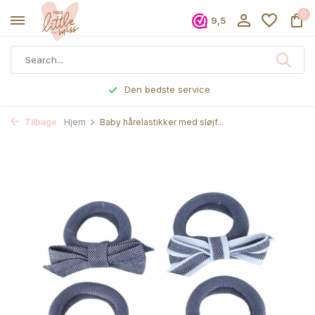
0
9,5
Den bedste service
Tilbage
Hjem
Baby hårelastikker med sløjf...