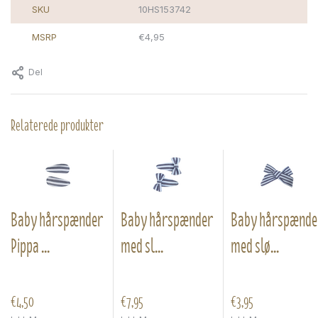
SKU
10HS153742
MSRP
€4,95
Del
Relaterede produkter
Baby hårspænder
Baby hårspænder
Baby hårspænde
Pippa ...
med sl...
med slø...
€4,50
€7,95
€3,95