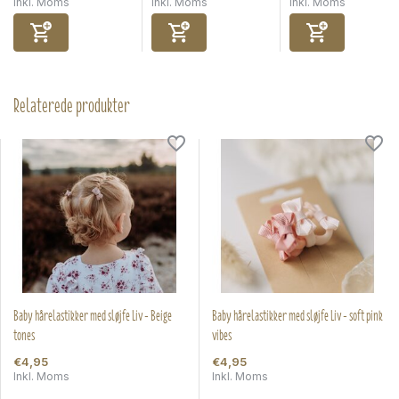
Inkl. Moms
Inkl. Moms
Inkl. Moms
Relaterede produkter
Baby hårelastikker med sløjfe Liv - Beige
Baby hårelastikker med sløjfe Liv - soft pink
tones
vibes
€4,95
€4,95
Inkl. Moms
Inkl. Moms