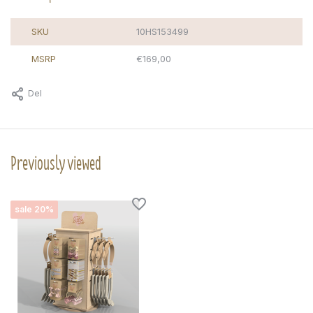
SKU
10HS153499
MSRP
€169,00
Del
Previously viewed
sale 20%