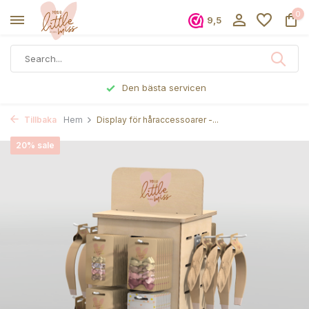
0
9,5
Den bästa servicen
Tillbaka
Hem
Display för håraccessoarer -...
20% sale