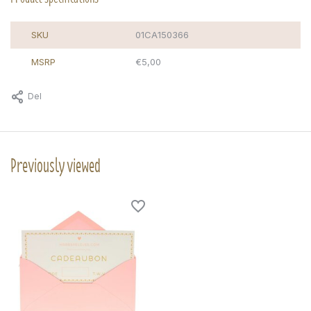
SKU
01CA150366
MSRP
€5,00
Del
Previously viewed