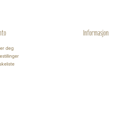
nto
Informasjon
rer deg
stillinger
skeliste