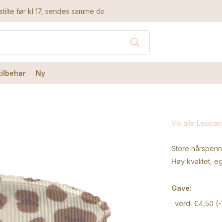
tilte før kl 17, sendes samme dag
tilbehør
Ny
Vis alle Leopa
Store hårspenne
Høy kvalitet, e
Gave:
verdi €4,50 (