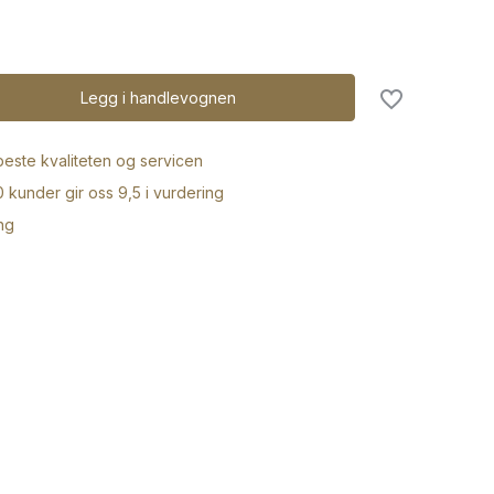
Legg i handlevognen
 beste kvaliteten og servicen
 kunder gir oss 9,5 i vurdering
ng