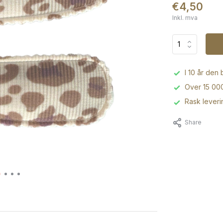
€4,50
Inkl. mva
I 10 år den
Over 15 000
Rask leveri
Share