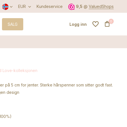
EUR
Kundeservice
9,5
@
ValuedShops
0
SALG
Logg inn
Opprett konto
rd Love-kolleksjonen
Opprett konto
r på 5 cm for jenter. Sterke hårspenner som sitter godt fast.
gen design
-100%)