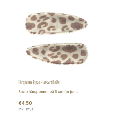
Hårspenne Pippa - leopard latte
Store hårspenner på 5 cm for jen...
€4,50
Inkl. mva