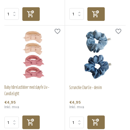
Baby hårelastikker med sløyfe Liv -
Scrunchie Charlie - denim
Candlelight
€4,95
€4,95
Inkl. mva
Inkl. mva