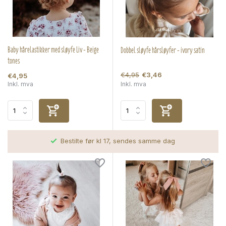
Baby hårelastikker med sløyfe Liv - Beige
Dobbel sløyfe hårsløyfer - ivory satin
tones
€4,95
€3,46
€4,95
Inkl. mva
Inkl. mva
Bestilte før kl 17, sendes samme dag