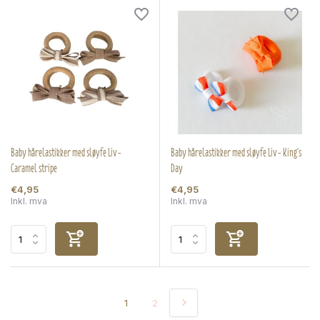
Baby hårelastikker med sløyfe Liv -
Baby hårelastikker med sløyfe Liv - King's
Caramel stripe
Day
€4,95
€4,95
Inkl. mva
Inkl. mva
1
2