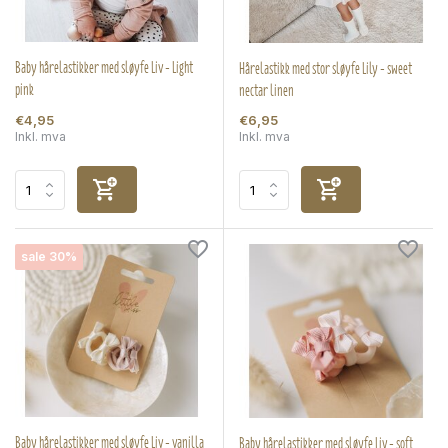
Baby hårelastikker med sløyfe Liv - Light
Hårelastikk med stor sløyfe Lily - sweet
pink
nectar linen
€4,95
€6,95
Inkl. mva
Inkl. mva
sale 30%
Baby hårelastikker med sløyfe Liv - vanilla
Baby hårelastikker med sløyfe Liv - soft