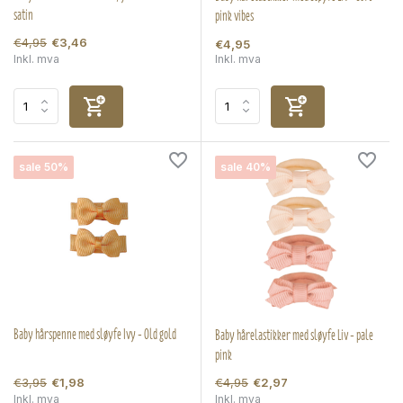
satin
pink vibes
€4,95
€3,46
€4,95
Inkl. mva
Inkl. mva
sale 50%
sale 40%
Baby hårspenne med sløyfe Ivy - Old gold
Baby hårelastikker med sløyfe Liv - pale
pink
€3,95
€4,95
€1,98
€2,97
Inkl. mva
Inkl. mva