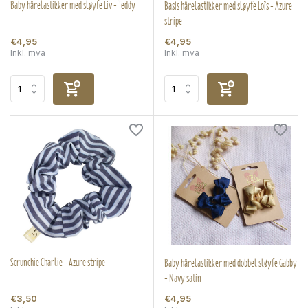
Baby hårelastikker med sløyfe Liv - Teddy
Basis hårelastikker med sløyfe Loïs - Azure
stripe
€4,95
€4,95
Inkl. mva
Inkl. mva
Scrunchie Charlie - Azure stripe
Baby hårelastikker med dobbel sløyfe Gabby
- Navy satin
€3,50
€4,95