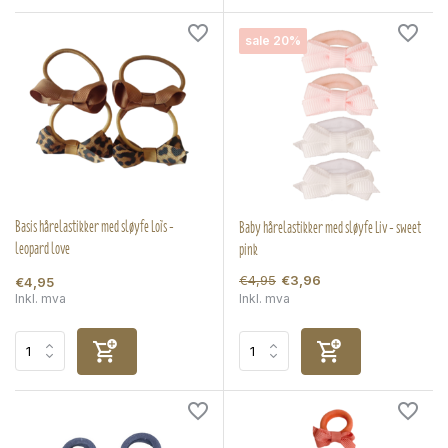
sale 20%
Basis hårelastikker med sløyfe Loïs -
Baby hårelastikker med sløyfe Liv - sweet
leopard love
pink
€4,95
€3,96
€4,95
Inkl. mva
Inkl. mva