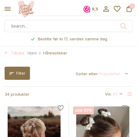
0
9,5
Bestilte før kl 17, sendes samme dag
Tilbake
Hjem
Hårelastikker
Filter
Sorter etter:
Vis:
34 produkter
sale 30%