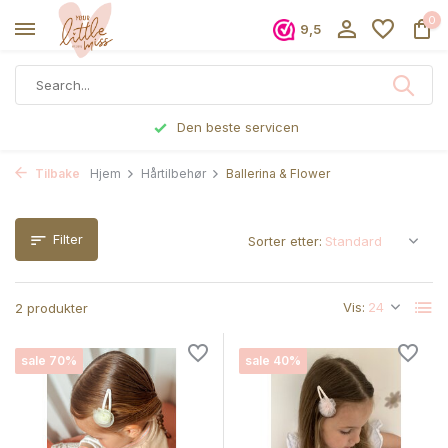
0
9,5
Den beste servicen
Tilbake
Hjem
Hårtilbehør
Ballerina & Flower
Filter
Sorter etter:
Vis:
2 produkter
sale 70%
sale 40%