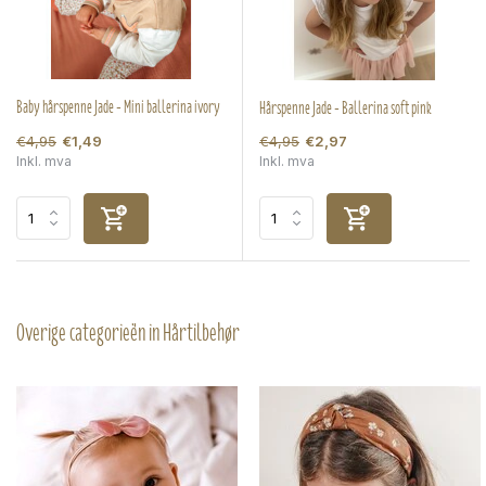
Baby hårspenne Jade - Mini ballerina ivory
Hårspenne Jade - Ballerina soft pink
€4,95
€4,95
€1,49
€2,97
Inkl. mva
Inkl. mva
Overige categorieën in Hårtilbehør