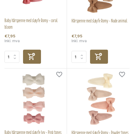
Baby hårspenne med sløyfe Romy - coral
Hårspenne med sløyfe Romy - Nude animal
bloom
€7,95
€7,95
Inkl. mva
Inkl. mva
Baby hårspenne med sløyfe Ivy - Pink tones
Hårspenne med sløyfe Romy - Powder tones