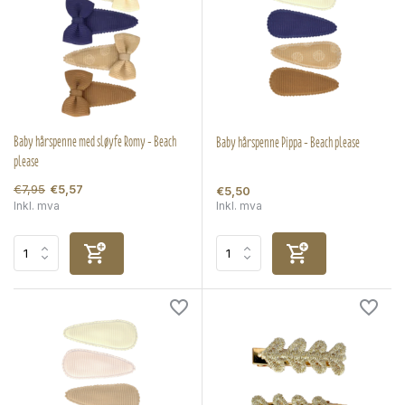
Baby hårspenne med sløyfe Romy - Beach
Baby hårspenne Pippa - Beach please
please
€7,95
€5,57
€5,50
Inkl. mva
Inkl. mva