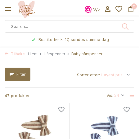
0
9,5
Bestilte før kl 17, sendes samme dag
Tilbake
Hjem
Hårspenner
Baby hårspenner
Filter
Sorter etter:
Vis:
47 produkter