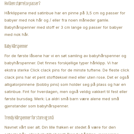
Hvilken størrelse passer?
Hårklippene med satinbue har en pinne på 3,5 cm og passer for
babyer med nok hår og / eller fra noen måneder gamle.
Babyhårspenner med stoff er 3 cm lange og passer for babyer
med nok hår.
Baby Hårspenner
For de første låsene har vi en søt samling av babyhårspenner og
babyhårspenner. Det finnes forskjellige typer hårklipp. Vi har
ekstra sterke Click clack pins for de minste tuftene. De fleste click
clack pins har et pent stoffdeksel med eller uten rose. Det er også
alligatorpinnene (bobby pins) som holder seg på plass og har en
satinbue. Fint for hverdagen, men også veldig vakkert til fest eller
første bursdag. Merk: La aldri små barn være alene med små
gjenstander som babyhårspenner.
Trendy Hårspenner for store og små
Navnet vårt sier alt. Din lille frøken er stedet å være for den