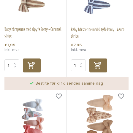
Baby hårspenne med sløyfe Romy - Caramel
Baby hårspenne med sløyfe Romy - Azure
stripe
stripe
€7,95
€7,95
Inkl. mva
Inkl. mva
Bestilte før kl 17, sendes samme dag