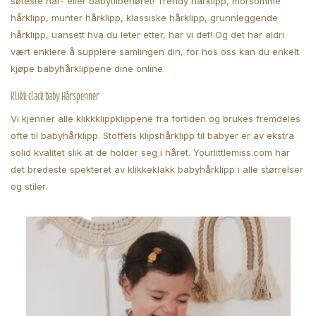
søteste hår- eller babytilbehøret! Trendy hårklipp, morsomme
hårklipp, munter hårklipp, klassiske hårklipp, grunnleggende
hårklipp, uansett hva du leter etter, har vi det! Og det har aldri
vært enklere å supplere samlingen din, for hos oss kan du enkelt
kjøpe babyhårklippene dine online.
Klikk clack baby Hårspenner
Vi kjenner alle klikkklippklippene fra fortiden og brukes fremdeles
ofte til babyhårklipp. Stoffets klipshårklipp til babyer er av ekstra
solid kvalitet slik at de holder seg i håret. Yourlittlemiss.com har
det bredeste spekteret av klikkeklakk babyhårklipp i alle størrelser
og stiler.