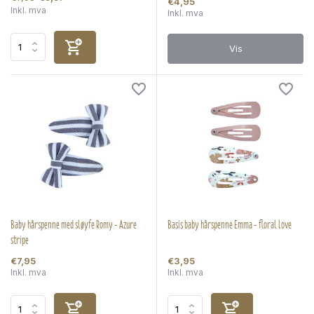
€4,95
Inkl. mva
Inkl. mva
Vis
Baby hårspenne med sløyfe Romy - Azure
Basis baby hårspenne Emma - floral love
stripe
€7,95
€3,95
Inkl. mva
Inkl. mva