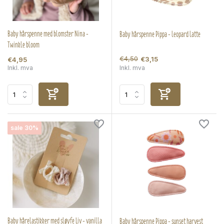
Baby hårspenne med blomster Nina -
Baby hårspenne Pippa - leopard latte
Twinkle bloom
€4,50
€3,15
€4,95
Inkl. mva
Inkl. mva
sale 30%
Baby hårelastikker med sløyfe Liv - vanilla
Baby hårspenne Pippa - sunset harvest