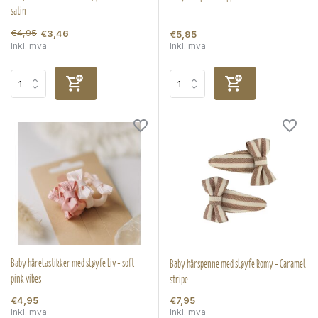
satin
€4,95
€3,46
€5,95
Inkl. mva
Inkl. mva
Baby hårelastikker med sløyfe Liv - soft
Baby hårspenne med sløyfe Romy - Caramel
pink vibes
stripe
€4,95
€7,95
Inkl. mva
Inkl. mva