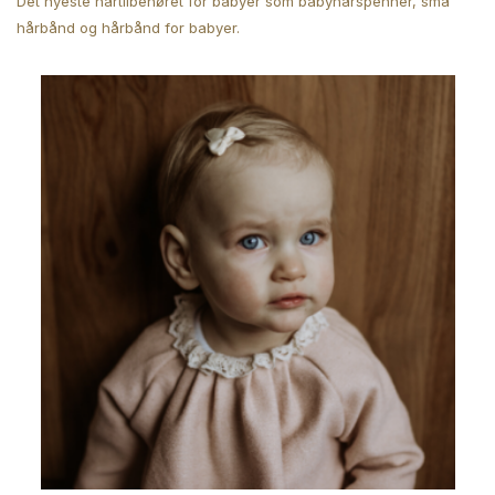
Det nyeste hårtilbehøret for babyer som babyhårspenner, små
hårbånd og hårbånd for babyer.