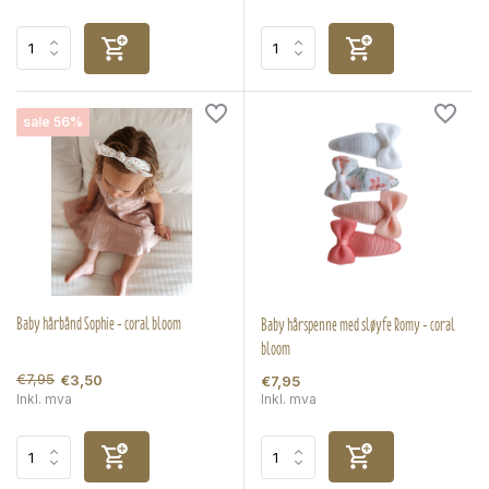
sale 56%
Baby hårbånd Sophie - coral bloom
Baby hårspenne med sløyfe Romy - coral
bloom
€7,95
€3,50
€7,95
Inkl. mva
Inkl. mva