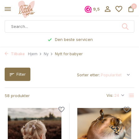
0
9,5
Bestilte før kl 17, sendes samme dag
Tilbake
Hjem
Ny
Nytt for babyer
Filter
Sorter etter:
Vis:
58 produkter