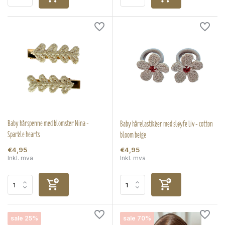
Baby hårspenne med blomster Nina -
Baby hårelastikker med sløyfe Liv - cotton
Sparkle hearts
bloom beige
€4,95
€4,95
Inkl. mva
Inkl. mva
sale 25%
sale 70%