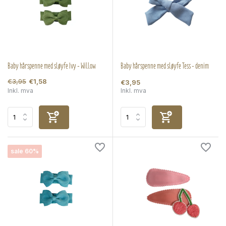
Baby hårspenne med sløyfe Ivy - Willow
Baby hårspenne med sløyfe Tess - denim
€3,95
€1,58
€3,95
Inkl. mva
Inkl. mva
sale 60%