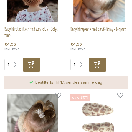
Baby hårelastikker med sløyfe Liv - Beige
Baby hårspenne med sløyfe Romy - leopard
tones
€4,95
€4,50
Inkl. mva
Inkl. mva
Bestilte før kl 17, sendes samme dag
sale 30%