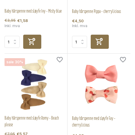
Baby hårspenne med sløyfe Ivy - Misty blue
Baby hårspenne Pippa - cherrylicious
€3,95
€1,58
€4,50
Inkl. mva
Inkl. mva
sale 30%
Baby hårspenne med sløyfe Romy - Beach
Baby hårspenne med sløyfe Fay -
please
cherrylicious
€7,95
€5,57