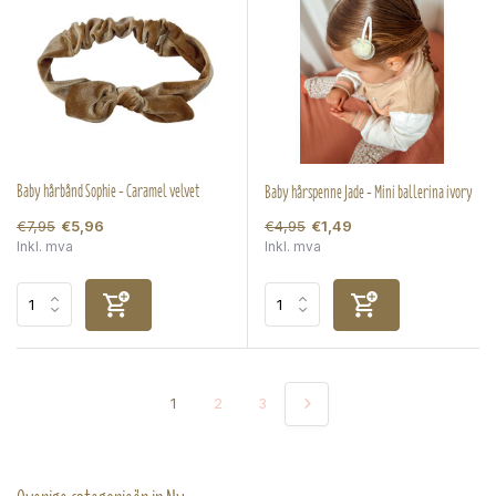
Baby hårbånd Sophie - Caramel velvet
Baby hårspenne Jade - Mini ballerina ivory
€7,95
€4,95
€5,96
€1,49
Inkl. mva
Inkl. mva
1
2
3