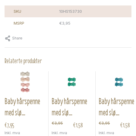
SKU
10HS153730
MSRP
€3,95
Share
Relaterte produkter
Baby hårspenne
Baby hårspenne
Baby hårspenne
med slø...
med slø...
med slø...
€7,95
€1,58
€1,58
€3,95
€3,95
Inkl. mva
Inkl. mva
Inkl. mva