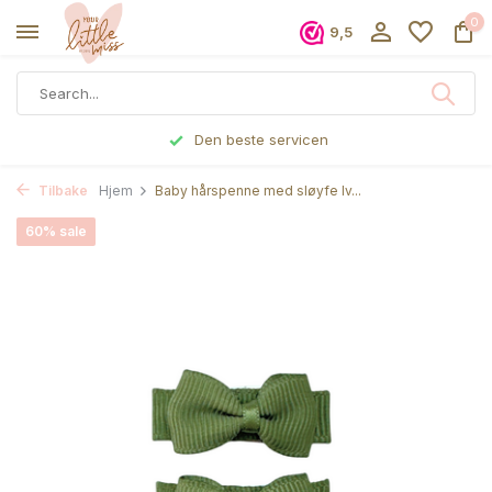
0
9,5
Bestilte før kl 17, sendes samme dag
Tilbake
Hjem
Baby hårspenne med sløyfe Iv...
60% sale