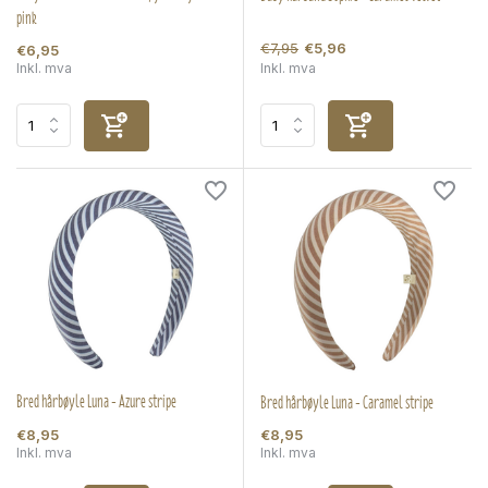
pink
€7,95
€5,96
€6,95
Inkl. mva
Inkl. mva
Bred hårbøyle Luna - Azure stripe
Bred hårbøyle Luna - Caramel stripe
€8,95
€8,95
Inkl. mva
Inkl. mva