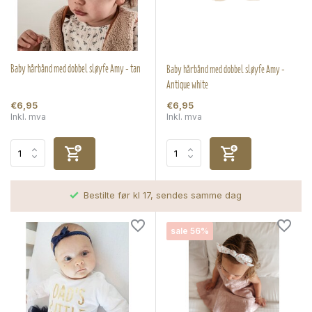
Baby hårbånd med dobbel sløyfe Amy - tan
Baby hårbånd med dobbel sløyfe Amy -
Antique white
€6,95
€6,95
Inkl. mva
Inkl. mva
Bestilte før kl 17, sendes samme dag
sale 56%