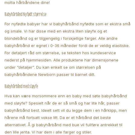
motta hårbåndene dine!
Babyhårbånd Nyfødt størrelse
For nyfødte babyer har vi babyhårbånd nyfødte som er ekstra små
og smale. Vi har disse med en ekstra liten sløyfe og et
blondebånd og er tilgjengelig i forskjellige farger. Alle andre
babyhårbånd er egnet i 0-36 måneder fordi de er veldig elastiske.
For detaljert råd om størrelse, se teksten hos kundeservice
nederst på hjemmesiden. Alle produktene har dimensjonene
under “detaljer”. Du kan enkelt se om størrelsen på
babyhårbåndene Newborn passer til barnet ditt.
Babyhårbånd med sløyfe
Hva kan være morsommere enn en baby med søte babyhårbånd
med sløyfe? Spesielt når de er så små og har lite hår, passer
babyhårbånd best. Ideelt sett vil du legge dem i en hårklipp, men
hårene må fortsatt vokse litt. Da er et hårbånd det beste
alternativet. Å gi babyhårbånd med bue vil fullføre antrekket til
den lille jenta. Vi har dem i alle farger og stiler.