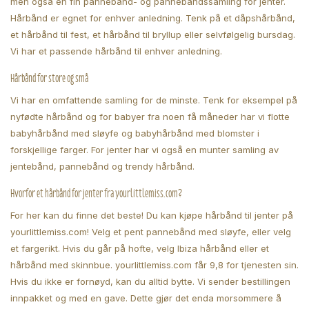
men også en fin pannebånd- og pannebåndssamling for jenter.
Hårbånd er egnet for enhver anledning. Tenk på et dåpshårbånd,
et hårbånd til fest, et hårbånd til bryllup eller selvfølgelig bursdag.
Vi har et passende hårbånd til enhver anledning.
Hårbånd for store og små
Vi har en omfattende samling for de minste. Tenk for eksempel på
nyfødte hårbånd og for babyer fra noen få måneder har vi flotte
babyhårbånd med sløyfe og babyhårbånd med blomster i
forskjellige farger. For jenter har vi også en munter samling av
jentebånd, pannebånd og trendy hårbånd.
Hvorfor et hårbånd for jenter fra yourlittlemiss.com?
For her kan du finne det beste! Du kan kjøpe hårbånd til jenter på
yourlittlemiss.com! Velg et pent pannebånd med sløyfe, eller velg
et fargerikt. Hvis du går på hofte, velg Ibiza hårbånd eller et
hårbånd med skinnbue. yourlittlemiss.com får 9,8 for tjenesten sin.
Hvis du ikke er fornøyd, kan du alltid bytte. Vi sender bestillingen
innpakket og med en gave. Dette gjør det enda morsommere å