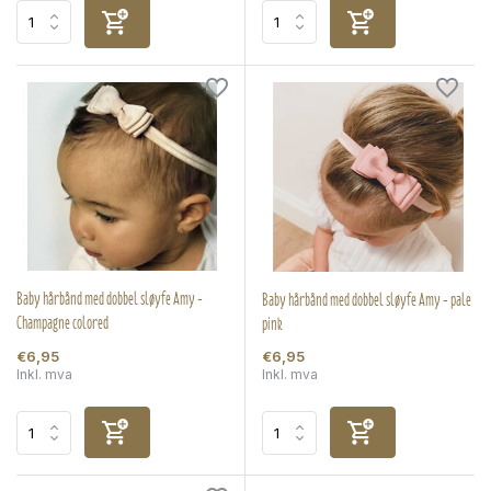
Baby hårbånd med dobbel sløyfe Amy -
Baby hårbånd med dobbel sløyfe Amy - pale
Champagne colored
pink
€6,95
€6,95
Inkl. mva
Inkl. mva