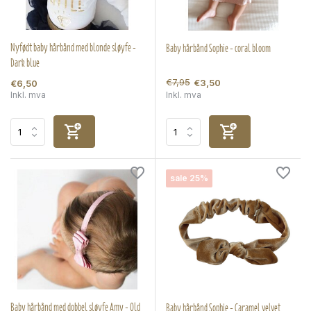
Nyfødt baby hårbånd med blonde sløyfe -
Baby hårbånd Sophie - coral bloom
Dark blue
€7,95
€3,50
€6,50
Inkl. mva
Inkl. mva
sale 25%
Baby hårbånd med dobbel sløyfe Amy - Old
Baby hårbånd Sophie - Caramel velvet