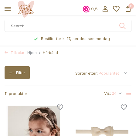
0
9,5
Bestilte før kl 17, sendes samme dag
Tilbake
Hjem
Hårbånd
Filter
Sorter etter:
Vis:
11 produkter