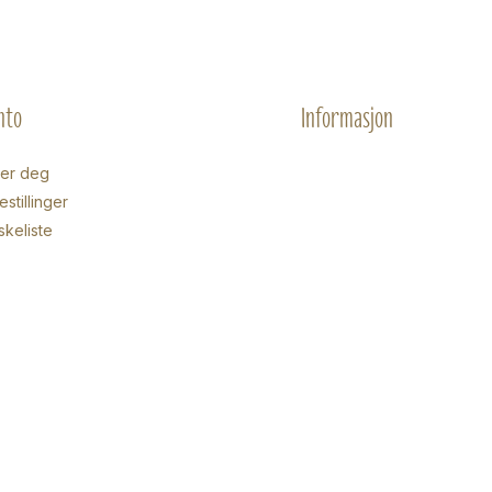
nto
Informasjon
rer deg
stillinger
skeliste