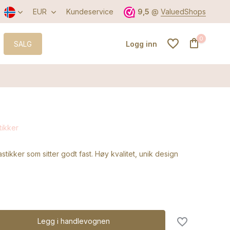
EUR
Kundeservice
9,5
@
ValuedShops
0
SALG
Logg inn
Opprett konto
tikker
Opprett konto
stikker som sitter godt fast. Høy kvalitet, unik design
Legg i handlevognen