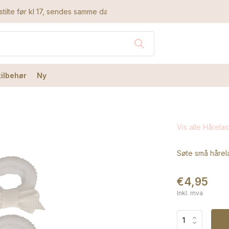
tilte før kl 17, sendes samme dag
tilbehør
Ny
Vis alle Hårelas
Søte små hårela
€4,95
Inkl. mva