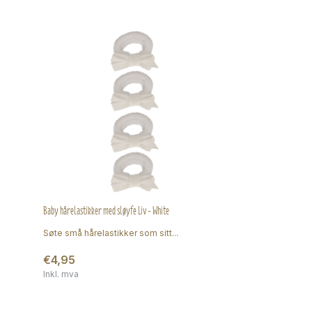
Baby hårelastikker med sløyfe Liv - White
Søte små hårelastikker som sitt...
€4,95
Inkl. mva