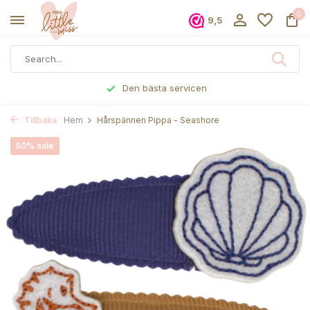
0
9,5
Den bästa servicen
Tillbaka
Hem
Hårspännen Pippa - Seashore
50% sale