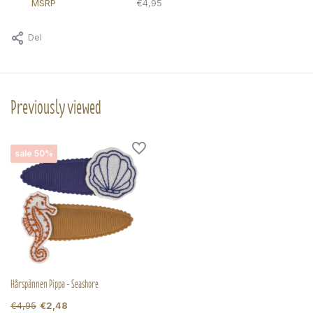
MSRP
€4,95
Del
Previously viewed
sale 50%
Hårspännen Pippa - Seashore
€4,95
€2,48