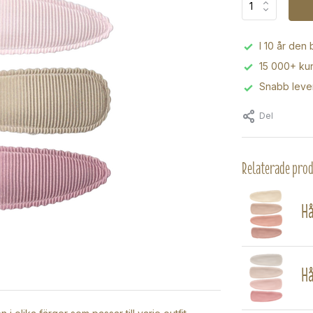
I 10 år den
15 000+ kun
Snabb leve
Del
Relaterade pro
Hå
Hå