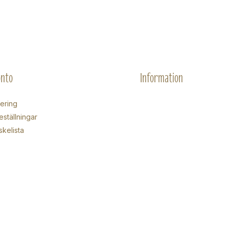
onto
Information
rering
eställningar
skelista