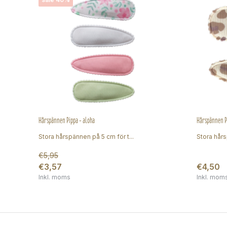
Hårspännen Pippa - aloha
Hårspännen Pi
Stora hårspännen på 5 cm för t...
Stora hårs
€5,95
€3,57
€4,50
Inkl. moms
Inkl. mom