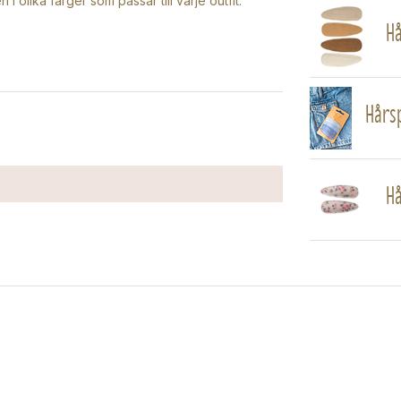
i olika färger som passar till varje outfit.
Hå
Hårsp
Hå