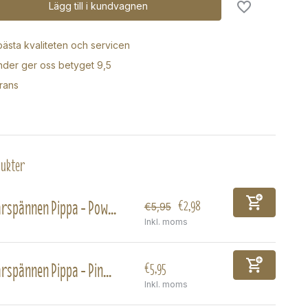
Lägg till i kundvagnen
 bästa kvaliteten och servicen
der ger oss betyget 9,5
rans
dukter
rspännen Pippa - Pow...
€2,98
€5,95
Inkl. moms
rspännen Pippa - Pin...
€5,95
Inkl. moms