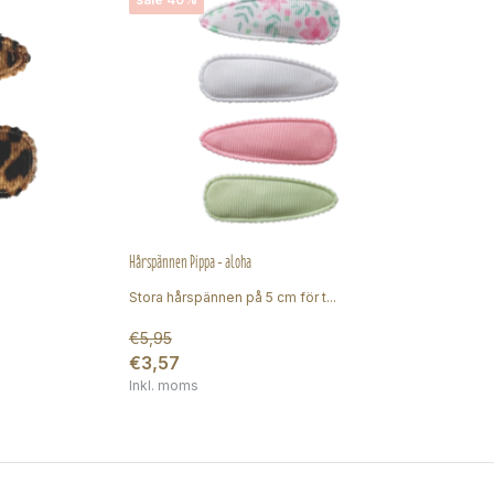
Hårspännen Pippa - aloha
Hårs
Stora hårspännen på 5 cm för t...
Sto
€5,95
€3,57
€4
Inkl. moms
In