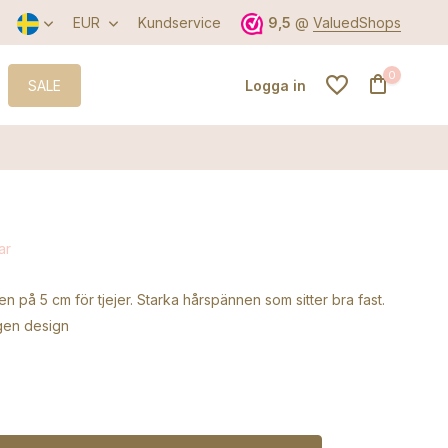
EUR
Kundservice
9,5
@
ValuedShops
0
SALE
Logga in
Skapa ett konto
ar
Skapa ett konto
n på 5 cm för tjejer. Starka hårspännen som sitter bra fast.
egen design