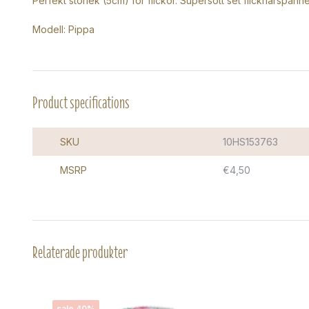
Perfekt storlek (5cm) för flickor. Supersött set flickhårspännen 
Modell: Pippa
Product specifications
SKU
10HS153763
MSRP
€4,50
Relaterade produkter
sale 40%